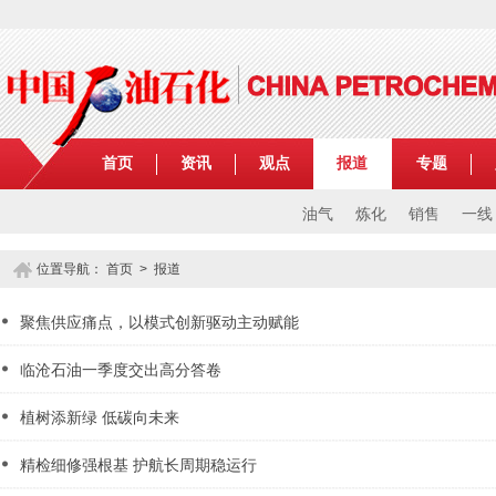
首页
资讯
观点
报道
专题
油气
炼化
销售
一线
位置导航：
首页
>
报道
聚焦供应痛点，以模式创新驱动主动赋能
临沧石油一季度交出高分答卷
植树添新绿 低碳向未来
精检细修强根基 护航长周期稳运行