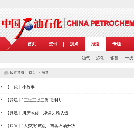
首页
资讯
观点
报道
专题
油气
炼化
销售
一线
位置导航：
首页
>
报道
【一线】小故事
【党建】“三强三提三促”强科研
【党建】川庆试修：淬炼头雁队伍
【销售】“大委托”试点，吉县石油升级