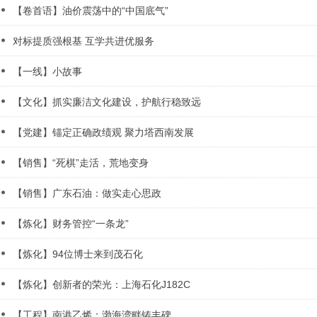
【卷首语】油价震荡中的“中国底气”
对标提质强根基 互学共进优服务
【一线】小故事
【文化】抓实廉洁文化建设，护航行稳致远
【党建】锚定正确政绩观 聚力塔西南发展
【销售】“死棋”走活，荒地变身
【销售】广东石油：做实走心思政
【炼化】财务管控“一条龙”
【炼化】94位博士来到茂石化
【炼化】创新者的荣光：上海石化J182C
【工程】南港乙烯：渤海湾畔铸丰碑