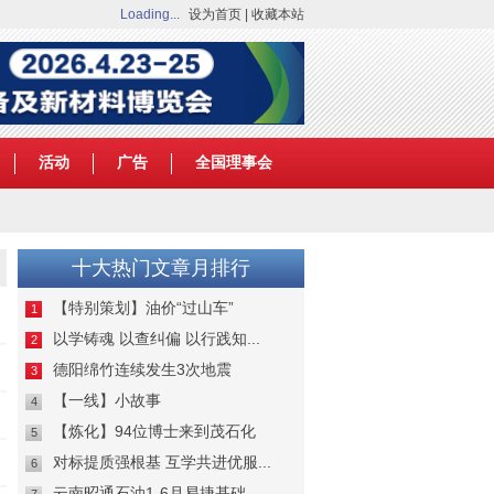
Loading...
设为首页
|
收藏本站
活动
广告
全国理事会
十大热门文章月排行
【特别策划】油价“过山车”
1
以学铸魂 以查纠偏 以行践知...
2
德阳绵竹连续发生3次地震
3
【一线】小故事
4
【炼化】94位博士来到茂石化
5
对标提质强根基 互学共进优服...
6
云南昭通石油1-6月易捷基础...