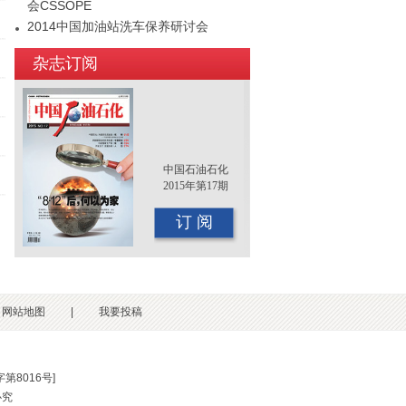
会CSSOPE
2014中国加油站洗车保养研讨会
2015年（第十二届）中国国际油品行业
杂志订阅
年终大会即将召开
中国石油石化
2015年第17期
订 阅
网站地图
|
我要投稿
第8016号
]
必究