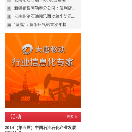
7
新疆销售阿勒泰分公司：便利店...
8
云南临沧石油闻汛而动筑牢防汛...
9
“蒸战”：资阳压气站首次年检...
10
活动
更多
2014（第五届）中国石油石化产业发展