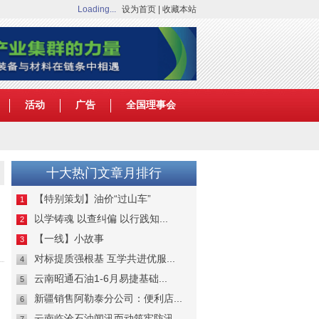
Loading...
设为首页
|
收藏本站
活动
广告
全国理事会
十大热门文章月排行
【特别策划】油价“过山车”
1
以学铸魂 以查纠偏 以行践知...
2
【一线】小故事
3
对标提质强根基 互学共进优服...
4
云南昭通石油1-6月易捷基础...
5
新疆销售阿勒泰分公司：便利店...
6
云南临沧石油闻汛而动筑牢防汛...