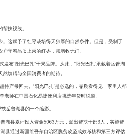
的帮扶视线。
。这赋予了红枣栽培得天独厚的自然条件。但是，受制于
农户守着品质上乘的红枣，却增收无门。
发布“阳光巴扎”干果品牌。从此，“阳光巴扎”承载着岳普湖
天然馈赠与全国消费者的期待。
特产带回去。‘阳光巴扎’是必选的，品质看得见，家里人都
的李老师在中国石化易捷便利店挑选年货时说道。
扶岳普湖县的一个缩影。
岳普湖县累计投入资金5063万元，派出帮扶干部3人，实施帮
，岳普湖县通过新疆维吾尔自治区脱贫攻坚成效考核和第三方评估