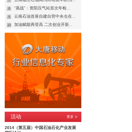
7
“蒸战”：资阳压气站首次年检...
8
云南石油首座自建自营中央仓在...
9
加油赋能再登高 二次创业开新...
10
活动
更多
2014（第五届）中国石油石化产业发展