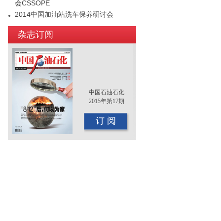
会CSSOPE
2014中国加油站洗车保养研讨会
2015年（第十二届）中国国际油品行业
杂志订阅
年终大会即将召开
中国石油石化
2015年第17期
订 阅