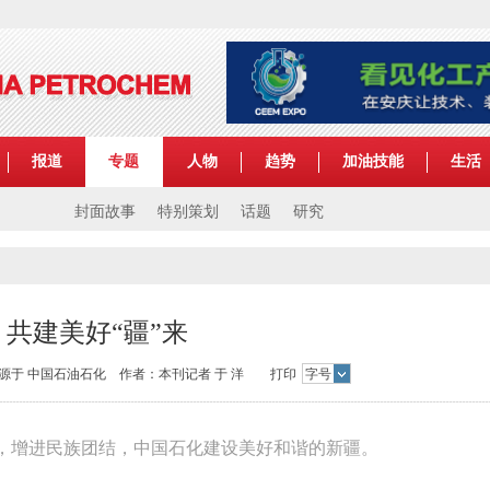
报道
专题
人物
趋势
加油技能
生活
封面故事
特别策划
话题
研究
共建美好“疆”来
:13 来源于 中国石油石化 作者：本刊记者 于 洋 打印
字号
，增进民族团结，中国石化建设美好和谐的新疆。