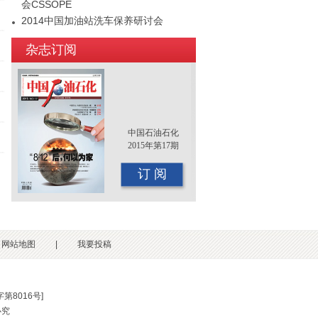
会CSSOPE
2014中国加油站洗车保养研讨会
2015年（第十二届）中国国际油品行业
杂志订阅
年终大会即将召开
中国石油石化
2015年第17期
订 阅
网站地图
|
我要投稿
第8016号
]
必究