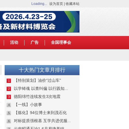
Loading...
设为首页
|
收藏本站
活动
广告
全国理事会
十大热门文章月排行
【特别策划】油价“过山车”
1
以学铸魂 以查纠偏 以行践知...
2
德阳绵竹连续发生3次地震
3
【一线】小故事
4
【炼化】94位博士来到茂石化
5
对标提质强根基 互学共进优服...
6
云南昭通石油1-6月易捷基础...