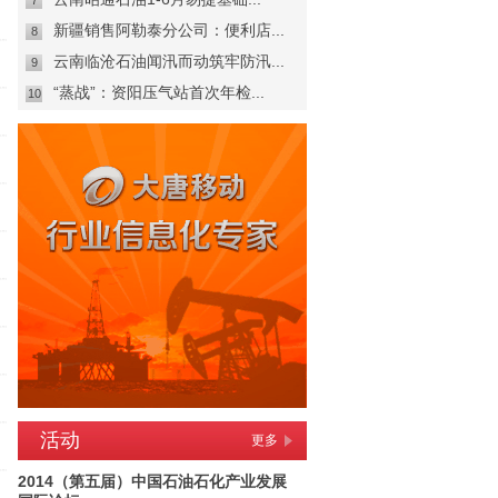
7
新疆销售阿勒泰分公司：便利店...
8
云南临沧石油闻汛而动筑牢防汛...
9
“蒸战”：资阳压气站首次年检...
10
活动
更多
2014（第五届）中国石油石化产业发展