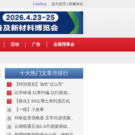
Loading...
设为首页
|
收藏本站
活动
广告
全国理事会
十大热门文章月排行
【特别策划】油价“过山车”
1
以学铸魂 以查纠偏 以行践知...
2
【炼化】94位博士来到茂石化
3
【一线】小故事
4
对标提质强根基 互学共进优服...
5
云南昭通石油1-6月易捷基础...
6
新疆销售阿勒泰分公司：便利店...