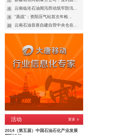
7
云南临沧石油闻汛而动筑牢防汛...
8
“蒸战”：资阳压气站首次年检...
9
云南石油首座自建自营中央仓在...
10
活动
更多
2014（第五届）中国石油石化产业发展