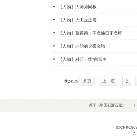
【人物】大师孙同根
【人物】大工匠王震
【人物】蔡锁德，不负油田不负卿
【人物】老胡的火眼金睛
【人物】科研一线“白富美”
首页
上一页
2
共245条
关于《中国石油石化》
|
[
京ICP备180
C