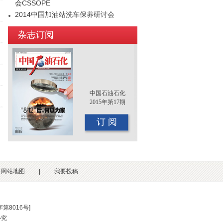
会CSSOPE
2014中国加油站洗车保养研讨会
2015年（第十二届）中国国际油品行业
杂志订阅
年终大会即将召开
中国石油石化
2015年第17期
订 阅
网站地图
|
我要投稿
第8016号
]
必究