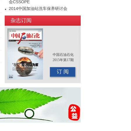
会CSSOPE
2014中国加油站洗车保养研讨会
2015年（第十二届）中国国际油品行业
杂志订阅
年终大会即将召开
中国石油石化
2015年第17期
订 阅