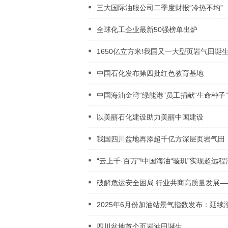
三大国际油服公司二季度财报“冷热不均”
全球化工企业最新50强榜单出炉
1650亿立方米!我国又一大型页岩气田诞
中国石化发布第四批红色教育基地
中国海油金湾“绿能港”员工捐献“生命种子”，
以美丽石化建设助力美丽中国建设
我国四川盆地再添超千亿方深层页岩气田
“云上千·百万”!中国海油“璇玑”实现超远程
破解危运安全困局 行业共商高质量发展——
2025年6月份加油站景气指数发布：延续
四川盆地首个页岩油田诞生