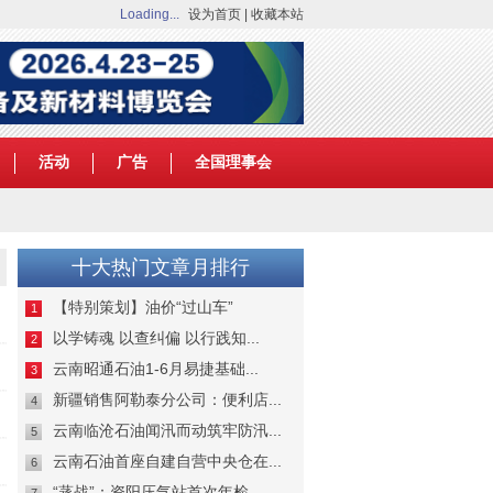
Loading...
设为首页
|
收藏本站
活动
广告
全国理事会
十大热门文章月排行
【特别策划】油价“过山车”
1
以学铸魂 以查纠偏 以行践知...
2
云南昭通石油1-6月易捷基础...
3
新疆销售阿勒泰分公司：便利店...
4
云南临沧石油闻汛而动筑牢防汛...
5
云南石油首座自建自营中央仓在...
6
“蒸战”：资阳压气站首次年检...