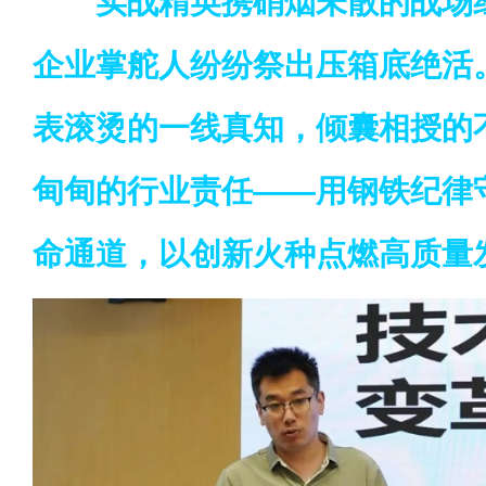
实战精英携硝烟未散的战场
企业掌舵人纷纷祭出压箱底绝活
表滚烫的一线真知，倾囊相授的
甸甸的行业责任——用钢铁纪律
命通道，以创新火种点燃高质量