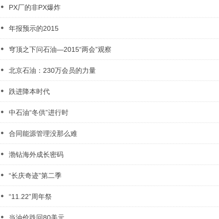
PX厂的非PX爆炸
年报预示的2015
穹顶之下问石油—2015“两会”观察
北京石油：230万会员的力量
跌进降本时代
中石油“冬供”进行时
合同能源管理没那么难
渤钻海外成长密码
“长庆奇迹”第二季
“11.22”周年祭
当油价跌回80美元