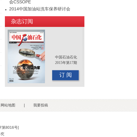
会CSSOPE
2014中国加油站洗车保养研讨会
2015年（第十二届）中国国际油品行业
杂志订阅
年终大会即将召开
中国石油石化
2015年第17期
订 阅
网站地图
|
我要投稿
第8016号
]
必究