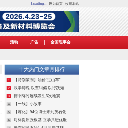
Loading...
设为首页
|
收藏本站
活动
广告
全国理事会
十大热门文章月排行
【特别策划】油价“过山车”
1
以学铸魂 以查纠偏 以行践知...
2
德阳绵竹连续发生3次地震
3
【一线】小故事
4
【炼化】94位博士来到茂石化
5
对标提质强根基 互学共进优服...
6
云南昭通石油1-6月易捷基础...