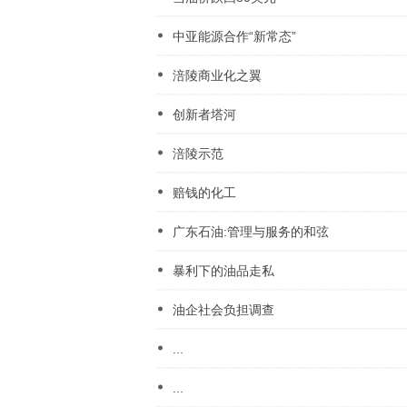
中亚能源合作“新常态”
涪陵商业化之翼
创新者塔河
涪陵示范
赔钱的化工
广东石油:管理与服务的和弦
暴利下的油品走私
油企社会负担调查
...
...