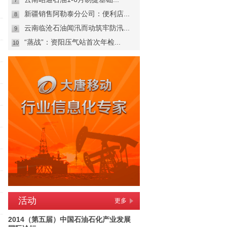
7
新疆销售阿勒泰分公司：便利店...
8
云南临沧石油闻汛而动筑牢防汛...
9
“蒸战”：资阳压气站首次年检...
10
活动
更多
2014（第五届）中国石油石化产业发展