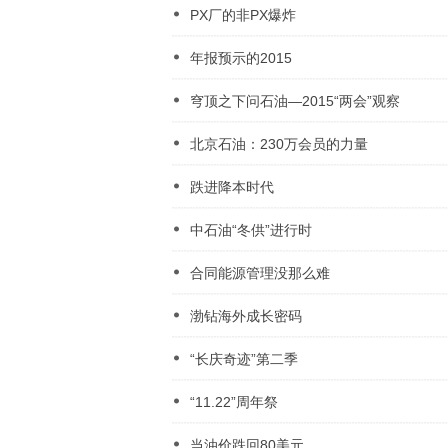
PX厂的非PX爆炸
年报预示的2015
穹顶之下问石油—2015“两会”观察
北京石油：230万会员的力量
跌进降本时代
中石油“冬供”进行时
合同能源管理没那么难
渤钻海外成长密码
“长庆奇迹”第二季
“11.22”周年祭
当油价跌回80美元