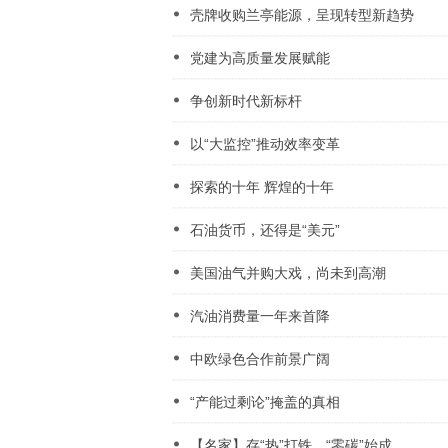
壳牌收购兰亭能源，呈现转型新趋势
党建为高质量发展赋能
争创新时代新标杆
以“大监控”推动效率变革
探索的十年 辉煌的十年
石油货币，还得是“美元”
美国油气并购大戏，尚未到高潮
汽油消费量一年来首降
中欧绿色合作前景广阔
“产能过剩论”掩盖的真相
【名家】存“热”打铁，“零碳”始成