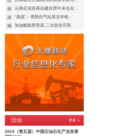
7
云南石油首座自建自营中央仓在...
8
“蒸战”：资阳压气站首次年检...
9
加油赋能再登高 二次创业开新...
10
活动
更多
2014（第五届）中国石油石化产业发展