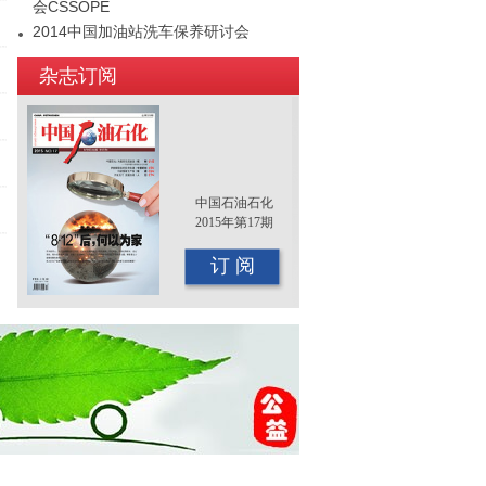
会CSSOPE
2014中国加油站洗车保养研讨会
2015年（第十二届）中国国际油品行业
杂志订阅
年终大会即将召开
中国石油石化
2015年第17期
订 阅