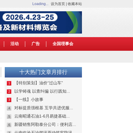
Loading...
设为首页
|
收藏本站
活动
广告
全国理事会
十大热门文章月排行
【特别策划】油价“过山车”
1
以学铸魂 以查纠偏 以行践知...
2
【一线】小故事
3
对标提质强根基 互学共进优服...
4
云南昭通石油1-6月易捷基础...
5
新疆销售阿勒泰分公司：便利店...
6
云南临沧石油闻汛而动筑牢防汛...