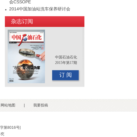
会CSSOPE
2014中国加油站洗车保养研讨会
2015年（第十二届）中国国际油品行业
杂志订阅
年终大会即将召开
中国石油石化
2015年第17期
订 阅
网站地图
|
我要投稿
第8016号
]
必究