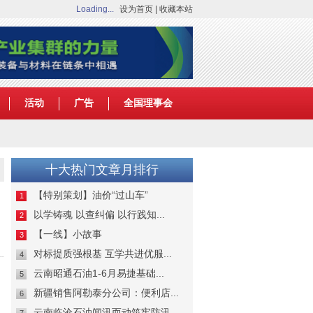
Loading...
设为首页
|
收藏本站
活动
广告
全国理事会
十大热门文章月排行
【特别策划】油价“过山车”
1
以学铸魂 以查纠偏 以行践知...
2
【一线】小故事
3
对标提质强根基 互学共进优服...
4
云南昭通石油1-6月易捷基础...
5
新疆销售阿勒泰分公司：便利店...
6
云南临沧石油闻汛而动筑牢防汛...