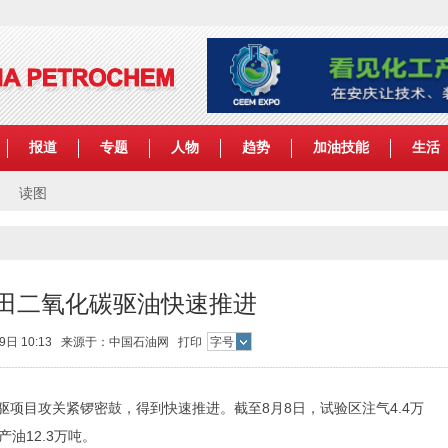
报道
专题
人物
趋势
加油技能
生活
读图
田二氧化碳驱油快速推进
月19日 10:13 来源于：中国石油网
打印
字号
目攻关紧锣密鼓，得到快速推进。截至8月8日，试验区注气4.4万
产油12.3万吨。