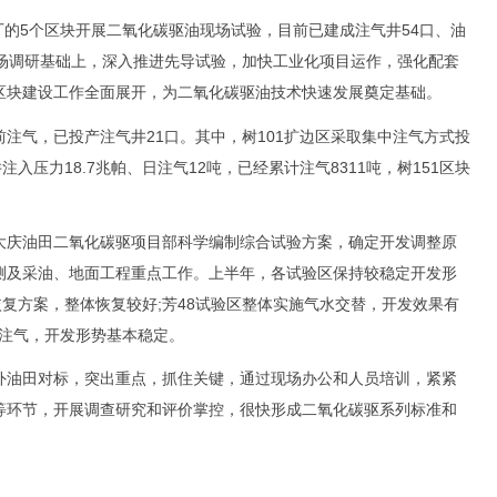
的5个区块开展二氧化碳驱油现场试验，目前已建成注气井54口、油
现场调研基础上，深入推进先导试验，加快工业化项目运作，强化配套
区块建设工作全面展开，为二氧化碳驱油技术快速发展奠定基础。
气，已投产注气井21口。其中，树101扩边区采取集中注气方式投
入压力18.7兆帕、日注气12吨，已经累计注气8311吨，树151区块
庆油田二氧化碳驱项目部科学编制综合试验方案，确定开发调整原
测及采油、地面工程重点工作。上半年，各试验区保持较稳定开发形
恢复方案，整体恢复较好;芳48试验区整体实施气水交替，开发效果有
复注气，开发形势基本稳定。
油田对标，突出重点，抓住关键，通过现场办公和人员培训，紧紧
等环节，开展调查研究和评价掌控，很快形成二氧化碳驱系列标准和