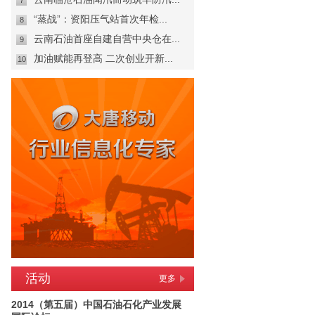
7
“蒸战”：资阳压气站首次年检...
8
云南石油首座自建自营中央仓在...
9
加油赋能再登高 二次创业开新...
10
活动
更多
2014（第五届）中国石油石化产业发展