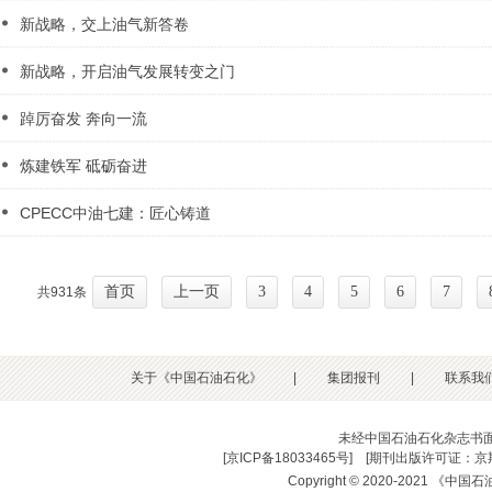
新战略，交上油气新答卷
新战略，开启油气发展转变之门
踔厉奋发 奔向一流
炼建铁军 砥砺奋进
CPECC中油七建：匠心铸道
首页
上一页
3
4
5
6
7
共931条
关于《中国石油石化》
|
集团报刊
|
联系我
未经中国石油石化杂志书
[
京ICP备18033465号
] [
期刊出版许可证：京期
Copyright © 2020-2021 《中