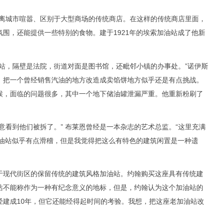
城市喧嚣、区别于大型商场的传统商店。在这样的传统商店里面，
围，还能提供一些特别的食物。建于1921年的埃索加油站成了他新
，隔壁是法院，街道对面是图书馆，还毗邻小镇的办事处。”诺伊斯
，把一个曾经销售汽油的地方改造成卖馅饼地方似乎还是有点挑战。
候，面临的问题很多，其中一个地下储油罐泄漏严重。他重新粉刷了
。
看到他们被拆了。” 布莱恩曾经是一本杂志的艺术总监。“这里充满
加油站似乎有点滑稽，但是我觉得把这么有特色的建筑闲置是一种遗
现代街区的保留传统的建筑风格加油站。约翰购买这座具有传统建
站不能称作为一种有纪念意义的地标，但是，约翰认为这个加油站的
经建成10年，但它还能经得起时间的考验。我想，把这座老加油站改