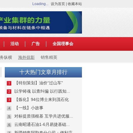
Loading...
设为首页
|
收藏本站
活动
广告
全国理事会
务纵横
海外掠影
销售精英
十大热门文章月排行
【特别策划】油价“过山车”
1
以学铸魂 以查纠偏 以行践知...
2
【炼化】94位博士来到茂石化
3
【一线】小故事
4
对标提质强根基 互学共进优服...
5
云南昭通石油1-6月易捷基础...
6
新疆销售阿勒泰分公司：便利店...