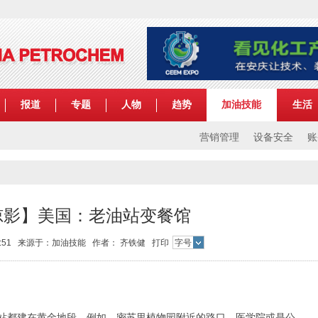
报道
专题
人物
趋势
加油技能
生活
营销管理
设备安全
账
掠影】美国：老油站变餐馆
 15:51 来源于：加油技能 作者： 齐铁健
打印
字号
站都建在黄金地段，例如，密苏里植物园附近的路口、医学院或是公