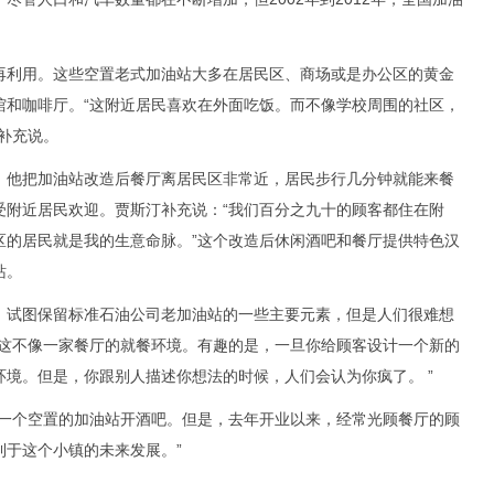
利用。这些空置老式加油站大多在居民区、商场或是办公区的黄金
馆和咖啡厅。“这附近居民喜欢在外面吃饭。而不像学校周围的社区，
补充说。
他把加油站改造后餐厅离居民区非常近，居民步行几分钟就能来餐
受附近居民欢迎。贾斯汀补充说：“我们百分之九十的顾客都住在附
区的居民就是我的生意命脉。”这个改造后休闲酒吧和餐厅提供特色汉
站。
试图保留标准石油公司老加油站的一些主要元素，但是人们很难想
，这不像一家餐厅的就餐环境。有趣的是，一旦你给顾客设计一个新的
境。但是，你跟别人描述你想法的时候，人们会认为你疯了。 ”
个空置的加油站开酒吧。但是，去年开业以来，经常光顾餐厅的顾
利于这个小镇的未来发展。”