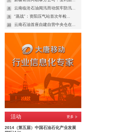
7
云南临沧石油闻汛而动筑牢防汛...
8
“蒸战”：资阳压气站首次年检...
9
云南石油首座自建自营中央仓在...
10
活动
更多
2014（第五届）中国石油石化产业发展