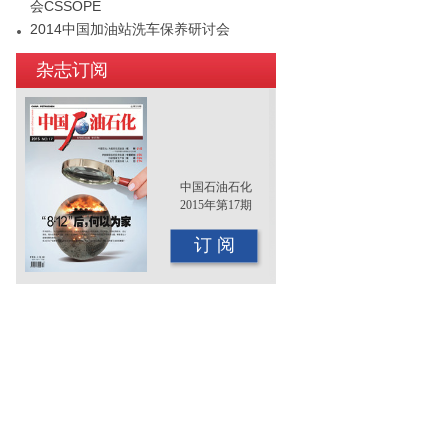
会CSSOPE
2014中国加油站洗车保养研讨会
2015年（第十二届）中国国际油品行业
杂志订阅
年终大会即将召开
中国石油石化
2015年第17期
订 阅