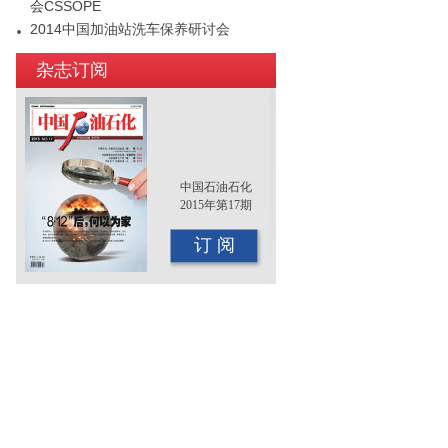
会CSSOPE
2014中国加油站洗车保养研讨会
2015年（第十二届）中国国际油品行业
杂志订阅
年终大会即将召开
中国石油石化
2015年第17期
订 阅