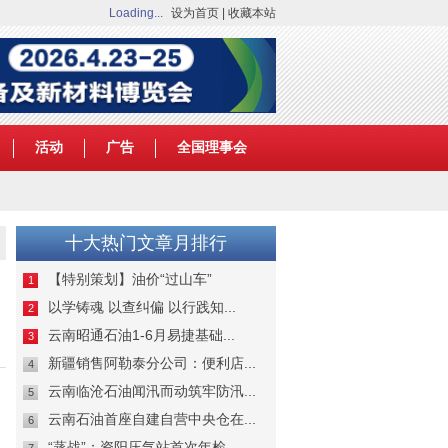
Loading...
设为首页
|
收藏本站
活动
广告
全国理事会
十大热门文章月排行
【特别策划】油价“过山车”
1
以学铸魂 以查纠偏 以行践知...
2
云南昭通石油1-6月易捷基础...
3
新疆销售阿勒泰分公司：便利店...
4
云南临沧石油闻汛而动筑牢防汛...
5
云南石油首座自建自营中央仓在...
6
“蒸战”：资阳压气站首次年检...