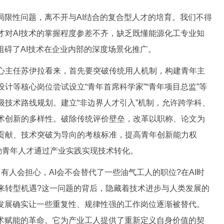
限性问题，离不开与AI结合的复合型人才的培育。我们不得
才对AI技术的掌握程度参差不齐，缺乏既懂能源化工专业知
阻碍了AI技术在企业内部的深度场景化推广。
主任苏伊拉看来，首先要突破传统用人机制，构建青年主
计等核心岗位尝试设立“青年首席科学家”“青年项目总监”等
级技术路线规划。建立“非边界人才引入”机制，允许跨学科、
术创新的多样性。破除传统评价壁垒，改革以职称、论文为
贡献、技术突破为导向的考核标准，提高青年创新能力权
励青年人才通过产业实践实现技术转化。
人会担心，AI会不会替代了一些油气工人的职位?在AI时
来转型机遇?这一问题的背后，隐藏着技术进步与人类发展的
猛发展确实让一些重复性、规律性强的工作岗位逐渐被替代。
技术赋能的革命。它为产业工人提供了重新定义自身价值的契