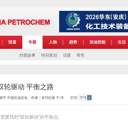
报道
专题
人物
趋势
加油技能
生活
封面故事
特别策划
话题
研究
双轮驱动 平衡之路
:51 来源于 中国石油石化 作者：本刊记者 于 洋 打印
字号
，需要找到“双轮驱动”的平衡点。