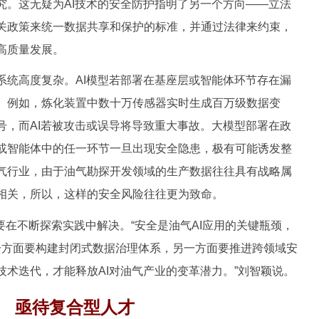
究。这无疑为AI技术的安全防护指明了另一个方向——立法
关政策来统一数据共享和保护的标准，并通过法律来约束，
高质量发展。
高度复杂。AI模型若部署在基座层或智能体环节存在漏
。例如，炼化装置中数十万传感器实时生成百万级数据变
号，而AI若被攻击或误导将导致重大事故。大模型部署在政
或智能体中的任一环节一旦出现安全隐患，极有可能诱发整
气行业，由于油气勘探开发领域的生产数据往往具有战略属
相关，所以，这样的安全风险往往更为致命。
在不断探索实践中解决。“安全是油气AI应用的关键瓶颈，
。一方面要构建封闭式数据治理体系，另一方面要推进跨领域安
术迭代，才能释放AI对油气产业的变革潜力。”刘智颖说。
亟待复合型人才