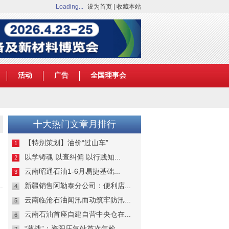
Loading...
设为首页
|
收藏本站
活动
广告
全国理事会
十大热门文章月排行
【特别策划】油价“过山车”
1
以学铸魂 以查纠偏 以行践知...
2
云南昭通石油1-6月易捷基础...
3
新疆销售阿勒泰分公司：便利店...
4
云南临沧石油闻汛而动筑牢防汛...
5
云南石油首座自建自营中央仓在...
6
“蒸战”：资阳压气站首次年检...