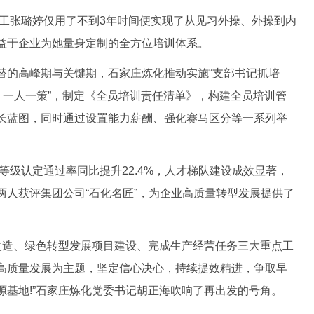
工张璐婷仅用了不到3年时间便实现了从见习外操、外操到内
益于企业为她量身定制的全方位培训体系。
的高峰期与关键期，石家庄炼化推动实施“支部书记抓培
，一人一策”，制定《全员培训责任清单》，构建全员培训管
长蓝图，同时通过设置能力薪酬、强化赛马区分等一系列举
级认定通过率同比提升22.4%，人才梯队建设成效显著，
两人获评集团公司“石化名匠”，为企业高质量转型发展提供了
改造、绿色转型发展项目建设、完成生产经营任务三大重点工
高质量发展为主题，坚定信心决心，持续提效精进，争取早
源基地!”石家庄炼化党委书记胡正海吹响了再出发的号角。