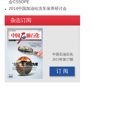
会CSSOPE
2014中国加油站洗车保养研讨会
2015年（第十二届）中国国际油品行业
杂志订阅
年终大会即将召开
中国石油石化
2015年第17期
订 阅