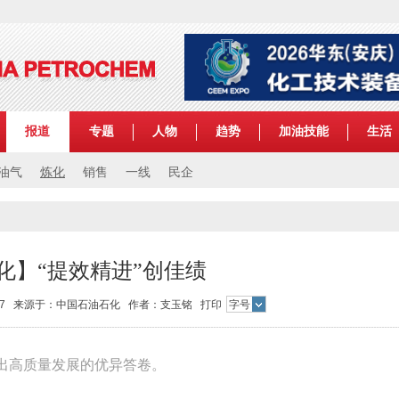
报道
专题
人物
趋势
加油技能
生活
油气
炼化
销售
一线
民企
化】“提效精进”创佳绩
19:47 来源于：中国石油石化 作者：支玉铭
打印
字号
出高质量发展的优异答卷。