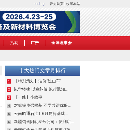
Loading...
设为首页
|
收藏本站
活动
广告
全国理事会
十大热门文章月排行
【特别策划】油价“过山车”
1
以学铸魂 以查纠偏 以行践知...
2
【一线】小故事
3
对标提质强根基 互学共进优服...
4
云南昭通石油1-6月易捷基础...
5
新疆销售阿勒泰分公司：便利店...
6
云南临沧石油闻汛而动筑牢防汛...