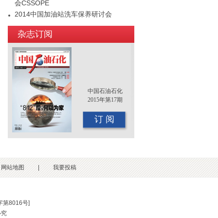
会CSSOPE
2014中国加油站洗车保养研讨会
2015年（第十二届）中国国际油品行业
杂志订阅
年终大会即将召开
中国石油石化
2015年第17期
订 阅
网站地图
|
我要投稿
第8016号
]
必究