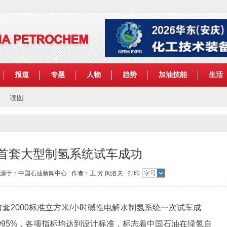
报道
专题
人物
趋势
加油技能
生活
读图
首套大型制氢系统试车成功
57 来源于：中国石油新闻中心 作者：王 芳 闵洛夫
打印
字号
2000标准立方米/小时碱性电解水制氢系统一次试车成
9995%，各项指标均达到设计标准，标志着中国石油在绿氢自