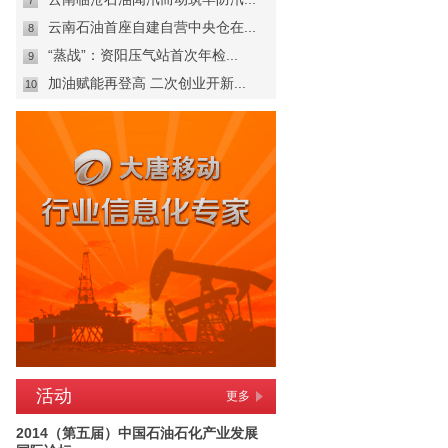
7
云南石油首座自建自营中央仓在...
8
“蒸战”：资阳压气站首次年检...
9
加油赋能再登高 二次创业开新...
10
活动
更多
2014（第五届）中国石油石化产业发展