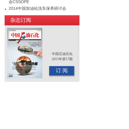
会CSSOPE
2014中国加油站洗车保养研讨会
2015年（第十二届）中国国际油品行业
杂志订阅
年终大会即将召开
中国石油石化
2015年第17期
订 阅