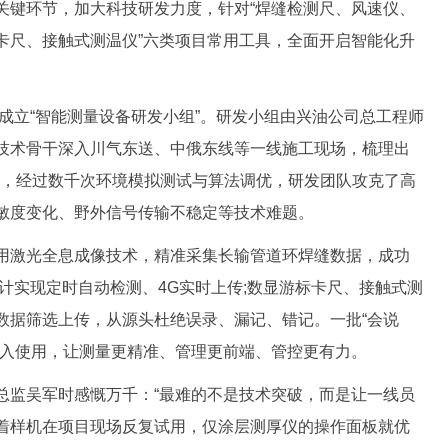
关键环节，加大科技研发力度，针对“焊缝检测尺、风速仪、
卡尺、接触式测温仪”六类项目常用工具，全面开启智能化升
成立“智能测量设备研发小组”。研发小组由兴油公司总工程师
技术骨干深入川气东送、中俄东线等一线施工现场，梳理出
日夜，经过数千次环境模拟测试与算法调优，研发团队攻克了高
敏度变化、野外信号传输不稳定等技术难题。
激光全息成像技术，精准采集长输管道环焊缝数据，成功
计实现定时自动检测、4G实时上传;数显游标卡尺、接触式测
数据筛选上传，从源头杜绝误录、漏记、错记。一批“会说
投入使用，让测量更精准、管理更前端、管控更有力。
监吴军时感慨万千：“最难的不是技术突破，而是让一线员
着样机在项目现场反复试用，仅涂层测厚仪的操作面板就优