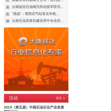
7
云南临沧石油闻汛而动筑牢防汛...
8
“蒸战”：资阳压气站首次年检...
9
云南石油首座自建自营中央仓在...
10
活动
更多
2014（第五届）中国石油石化产业发展