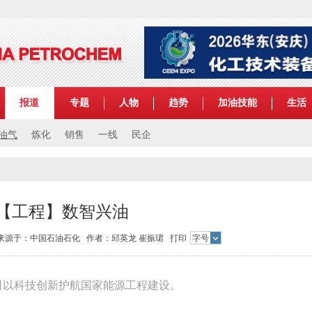
报道
专题
人物
趋势
加油技能
生活
油气
炼化
销售
一线
民企
【工程】数智兴油
:19 来源于：中国石油石化 作者：邱英龙 崔振珺
打印
字号
公司以科技创新护航国家能源工程建设。