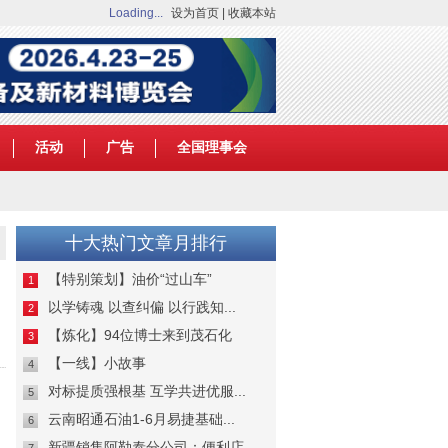
Loading...
设为首页
|
收藏本站
活动
广告
全国理事会
十大热门文章月排行
【特别策划】油价“过山车”
1
以学铸魂 以查纠偏 以行践知...
2
【炼化】94位博士来到茂石化
3
【一线】小故事
4
对标提质强根基 互学共进优服...
5
云南昭通石油1-6月易捷基础...
6
新疆销售阿勒泰分公司：便利店...