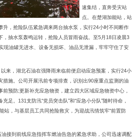
速集结，直奔受灾站
点。在楚湖加能站，站
攀升，抢险队伍紧急调来两台抽水泵，实行24小时不间断作
，抽水泵轰鸣运转，抢险人员冒雨奋战。至5月18日凌晨3
，实现油罐无进水、设备无损坏、油品无泄漏，牢牢守住了安
来，湖北石油在强降雨来临前便启动应急预案，实行24小
灾措施。公司开展汛前专项排查，识别出90座重点监测的油
事前预防;更新补充应急物资，建立四大区域应急物资中心，
充足。131支防汛“党员突击队”和“应急小分队”随时待命，
加能站，与基层员工共同抢险救灾，为迎战汛情筑牢“前置防
油接到前线应急指挥车燃油告急的紧急求助，公司迅速调配