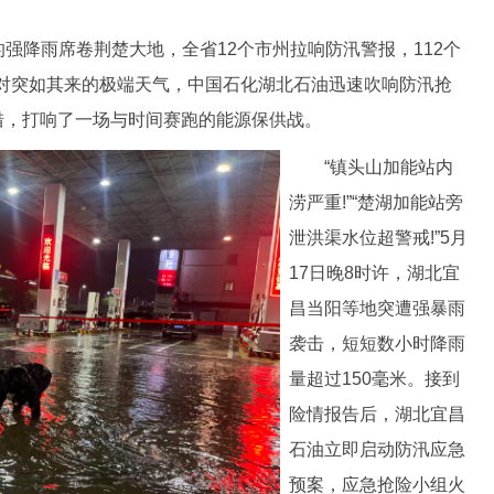
强降雨席卷荆楚大地，全省12个市州拉响防汛警报，112个
对突如其来的极端天气，中国石化湖北石油迅速吹响防汛抢
措，打响了一场与时间赛跑的能源保供战。
“镇头山加能站内
涝严重!”“楚湖加能站旁
泄洪渠水位超警戒!”5月
17日晚8时许，湖北宜
昌当阳等地突遭强暴雨
袭击，短短数小时降雨
量超过150毫米。接到
险情报告后，湖北宜昌
石油立即启动防汛应急
预案，应急抢险小组火