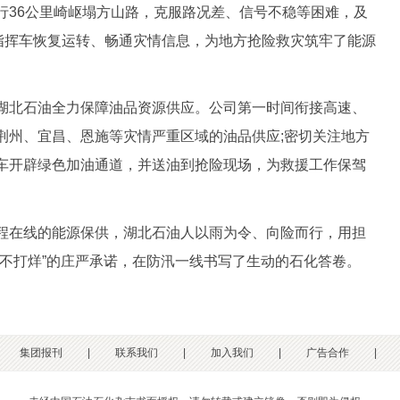
行36公里崎岖塌方山路，克服路况差、信号不稳等困难，及
急指挥车恢复运转、畅通灾情信息，为地方抢险救灾筑牢了能源
北石油全力保障油品资源供应。公司第一时间衔接高速、
荆州、宜昌、恩施等灾情严重区域的油品供应;密切关注地方
车开辟绿色加油通道，并送油到抢险现场，为救援工作保驾
在线的能源保供，湖北石油人以雨为令、向险而行，用担
务不打烊”的庄严承诺，在防汛一线书写了生动的石化答卷。
集团报刊
|
联系我们
|
加入我们
|
广告合作
|