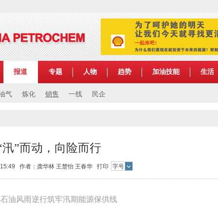
报道
专题
人物
趋势
加油技能
生活
油气
炼化
销售
一线
民企
“汛”而动，向险而行
日 15:49 作者：龚华林 王楚怡 王春华
打印
字号
北石油风雨逆行筑牢汛期能源保供线