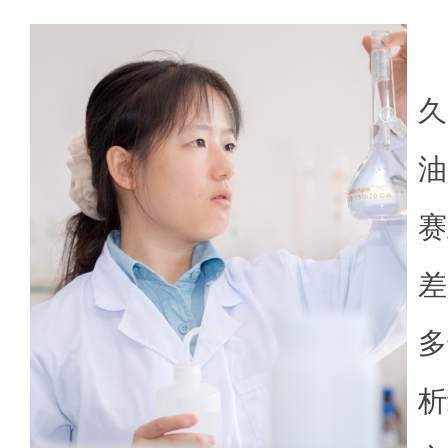
久
油
赛
差
多
析