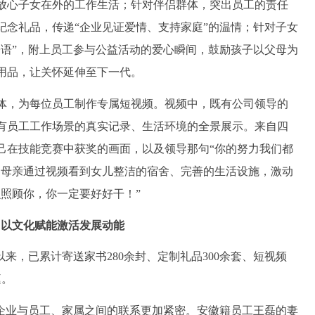
放心子女在外的工作生活；针对伴侣群体，突出员工的责任
纪念礼品，传递“企业见证爱情、支持家庭”的温情；针对子女
寄语”，附上员工参与公益活动的爱心瞬间，鼓励孩子以父母为
用品，让关怀延伸至下一代。
，为每位员工制作专属短视频。视频中，既有公司领导的
有员工工作场景的真实记录、生活环境的全景展示。来自四
己在技能竞赛中获奖的画面，以及领导那句“你的努力我们都
的母亲通过视频看到女儿整洁的宿舍、完善的生活设施，激动
么照顾你，你一定要好好干！”
以文化赋能激活发展动能
以来，已累计寄送家书280余封、定制礼品300余套、短视频
庭。
业与员工、家属之间的联系更加紧密。安徽籍员工王磊的妻