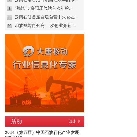
7
“蒸战”：资阳压气站首次年检...
8
云南石油首座自建自营中央仓在...
9
加油赋能再登高 二次创业开新...
10
活动
更多
2014（第五届）中国石油石化产业发展