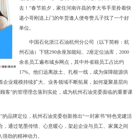
去！”春节前夕，家住河南许昌的李大爷手里拎着快
递小哥刚送上门的年货逢人便夸赞儿子找了一个好
单位。
中国石化浙江石油杭州分公司（以下简称：杭
州石油）下辖290余座加能站、2座定位油库，2000
余名员工遍布城乡网点，其中外省籍员工占比约
17%。他们远离故土、扎根一线，成为保障能源供
着企业规模持续扩大、业务领域不断拓展，如何凝聚基层向
务顾客”的管理理念落到实处，成为杭州石油党委面临的重要课
的品牌定位，杭州石油党委创新推出“一封家书”特色党建活
合，通过笔墨传情、心意暖心，架起企业与员工、家属之间
入强劲的精神动力。