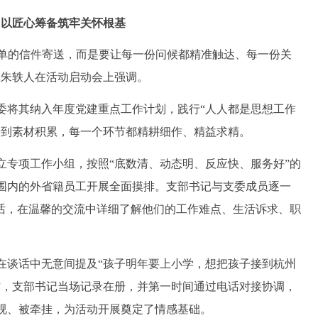
以匠心筹备筑牢关怀根基
单的信件寄送，而是要让每一份问候都精准触达、每一份关
记朱轶人在活动启动会上强调。
将其纳入年度党建重点工作计划，践行“人人都是思想工作
研到素材积累，每一个环节都精耕细作、精益求精。
项工作小组，按照“底数清、动态明、反应快、服务好”的
围内的外省籍员工开展全面摸排。支部书记与支委成员逐一
谈话，在温馨的交流中详细了解他们的工作难点、生活诉求、职
。
谈话中无意间提及“孩子明年要上小学，想把孩子接到杭州
”，支部书记当场记录在册，并第一时间通过电话对接协调，
视、被牵挂，为活动开展奠定了情感基础。