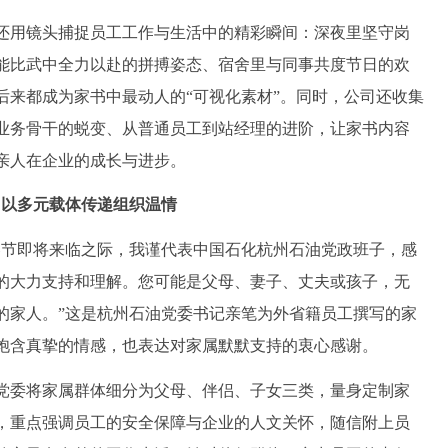
用镜头捕捉员工工作与生活中的精彩瞬间：深夜里坚守岗
能比武中全力以赴的拼搏姿态、宿舍里与同事共度节日的欢
后来都成为家书中最动人的“可视化素材”。同时，公司还收集
业务骨干的蜕变、从普通员工到站经理的进阶，让家书内容
亲人在企业的成长与进步。
以多元载体传递组织温情
节即将来临之际，我谨代表中国石化杭州石油党政班子，感
的大力支持和理解。您可能是父母、妻子、丈夫或孩子，无
的家人。”这是杭州石油党委书记亲笔为外省籍员工撰写的家
饱含真挚的情感，也表达对家属默默支持的衷心感谢。
委将家属群体细分为父母、伴侣、子女三类，量身定制家
，重点强调员工的安全保障与企业的人文关怀，随信附上员