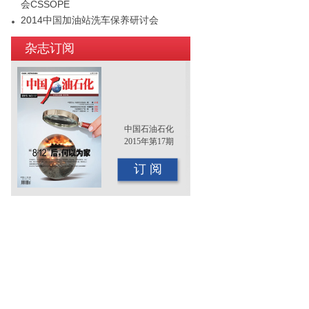
会CSSOPE
2014中国加油站洗车保养研讨会
2015年（第十二届）中国国际油品行业
杂志订阅
年终大会即将召开
中国石油石化
2015年第17期
订 阅