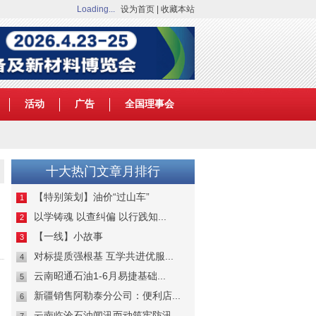
Loading...
设为首页
|
收藏本站
活动
广告
全国理事会
十大热门文章月排行
【特别策划】油价“过山车”
1
以学铸魂 以查纠偏 以行践知...
2
【一线】小故事
3
对标提质强根基 互学共进优服...
4
云南昭通石油1-6月易捷基础...
5
新疆销售阿勒泰分公司：便利店...
6
云南临沧石油闻汛而动筑牢防汛...