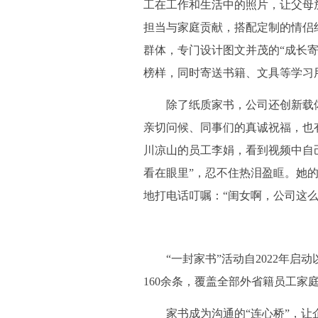
工在工作和生活中的照片，让父母
担当与家庭贡献，搭配定制的情侣
群体，专门设计图文并茂的“成长
榜样，同时寄送书籍、文具等学习
除了纸质家书，公司还创新载体
亲切问候、同事们的真诚祝福，也
川凉山的员工李娟，看到视频中自
看在眼里”，忍不住热泪盈眶。她
地打电话叮嘱：“闺女啊，公司这
“一封家书”活动自2022年启动
160余条，覆盖全部外省籍员工家
家书成为沟通的“连心桥”，让企