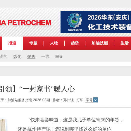
报道
专题
人物
趋势
加油技能
生活
油气
炼化
销售
一线
民企
引领】“一封家书”暖人心
5 来源于：加油站服务指南 2026-03期 作者：孙井强
打印
字号
“快来尝尝味道，这是我儿子单位寄来的年货，
还是杭州特产呢！您说到哪里找这么好的单位