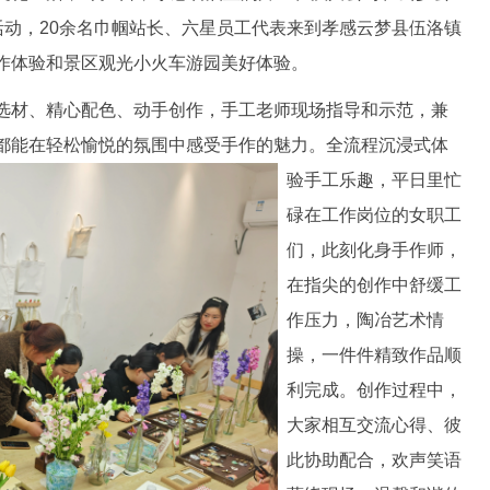
活动，20余名巾帼站长、六星员工代表来到孝感云梦县伍洛镇
作体验和景区观光小火车游园美好体验。
材、精心配色、动手创作，手工老师现场指导和示范，兼
都能在轻松愉悦的氛围中感受手作的魅力。全流程沉浸式体
验手工乐
趣，平日里忙
碌在工作岗位的女职工
们，此刻化身手作师，
在指尖的创作中舒缓工
作压力，陶冶艺术情
操，一件件精致作品顺
利完成。创作过程中，
大家相互交流心得、彼
此协助配合，欢声笑语