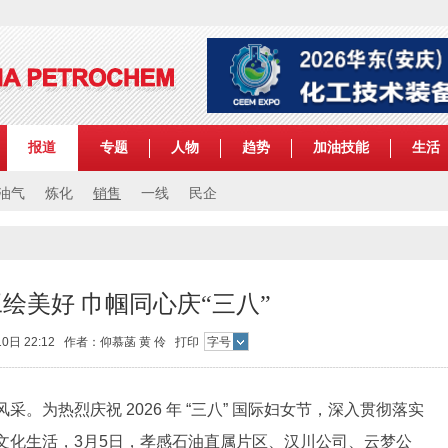
报道
专题
人物
趋势
加油技能
生活
油气
炼化
销售
一线
民企
绘美好 巾帼同心庆“三八”
10日 22:12 作者：仰慕菡 黄 伶
打印
字号
为热烈庆祝 2026 年 “三八” 国际妇女节，深入贯彻落实
文化生活，3月5日，孝感石油直属片区、汉川公司、云梦公