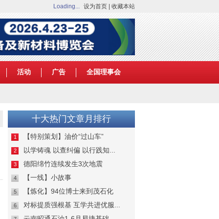
Loading...
设为首页
|
收藏本站
活动
广告
全国理事会
十大热门文章月排行
【特别策划】油价“过山车”
1
以学铸魂 以查纠偏 以行践知...
2
德阳绵竹连续发生3次地震
3
【一线】小故事
4
【炼化】94位博士来到茂石化
5
对标提质强根基 互学共进优服...
6
云南昭通石油1-6月易捷基础...