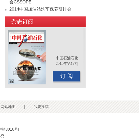
会CSSOPE
2014中国加油站洗车保养研讨会
2015年（第十二届）中国国际油品行业
杂志订阅
年终大会即将召开
中国石油石化
2015年第17期
订 阅
网站地图
|
我要投稿
第8016号
]
必究