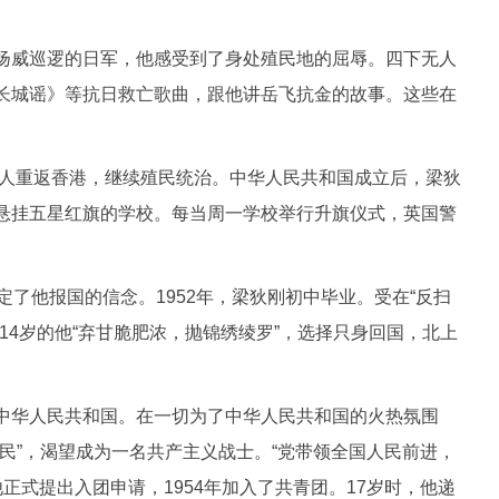
威巡逻的日军，他感受到了身处殖民地的屈辱。四下无人
长城谣》等抗日救亡歌曲，跟他讲岳飞抗金的故事。这些在
人重返香港，继续殖民统治。中华人民共和国成立后，梁狄
悬挂五星红旗的学校。每当周一学校举行升旗仪式，英国警
定了他报国的信念。1952年，梁狄刚初中毕业。受在“反扫
14岁的他“弃甘脆肥浓，抛锦绣绫罗”，选择只身回国，北上
华人民共和国。在一切为了中华人民共和国的火热氛围
民”，渴望成为一名共产主义战士。“党带领全国人民前进，
他正式提出入团申请，1954年加入了共青团。17岁时，他递