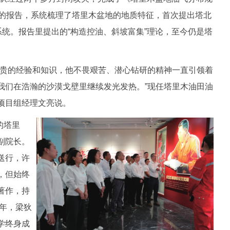
字的报告，系统梳理了塔里木盆地的地质特征，首次提出塔北
系统。报告里提出的“构造控油、斜坡富集”理论，至今仍是塔
贵的经验和知识，他不畏艰苦、潜心钻研的精神一直引领着
我们在浩瀚的沙漠戈壁里继续发光发热。”现任塔里木油田油
项目组经理文亮说。
的塔里
副院长。
送行，许
，但始终
著作，持
9年，梁狄
学终身成