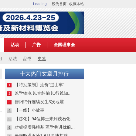
Loading...
设为首页
|
收藏本站
活动
广告
全国理事会
月
活法
品书
史鉴
十大热门文章月排行
【特别策划】油价“过山车”
1
以学铸魂 以查纠偏 以行践知...
2
德阳绵竹连续发生3次地震
3
【一线】小故事
4
【炼化】94位博士来到茂石化
5
对标提质强根基 互学共进优服...
6
云南昭通石油1-6月易捷基础...