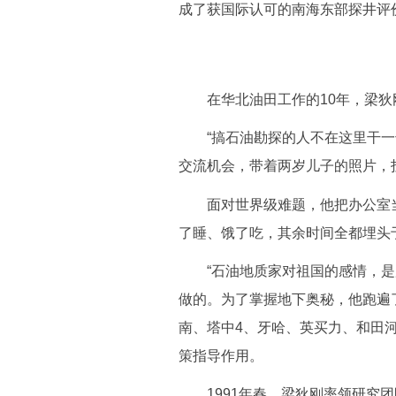
成了获国际认可的南海东部探井评
在华北油田工作的10年，梁狄
“搞石油勘探的人不在这里干一干
交流机会，带着两岁儿子的照片，
面对世界级难题，他把办公室当
了睡、饿了吃，其余时间全都埋头
“石油地质家对祖国的感情，是用
做的。为了掌握地下奥秘，他跑遍
南、塔中4、牙哈、英买力、和田
策指导作用。
1991年春，梁狄刚率领研究团