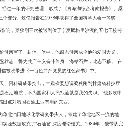
据。经过一年的研究整理，形成了《青海湖综合考察报告》。梁
个部分。这份报告在1978年获得了全国科学大会一等奖。
影响，梁狄刚三次被送到位于宁夏腾格里沙漠的五七干校劳
给母亲写了一封信。信中，他感恩母亲成全他的爱国大义，
捉鳖壮志，誓为共产主义奋斗终身，海枯石烂，此志不移。”在
这封信被收录进《一百位共产党员的红色家书》中。
天。因科研成果突出，甘肃省委想调梁狄刚到甘肃省科技厅
的是石油地质，不为国家和人民找油就是我的失职。”他多次申
搞出点对我国石油工业有用的东西。
华北油田地球化学研究带头人，筹建了华北地区一流的地
实验数据攻克了“石油窗”深度理论难关。1984年，他带队完