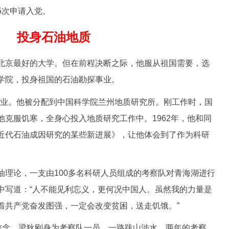
5次申请入党。
投身石油地质
京最好的大学。但在前程决断之际，他服从祖国需要，选
学院，投身祖国的石油勘探事业。
毕业。他被分配到中国科学院兰州地质研究所。刚工作时，国
克服饥寒，全身心投入地质研究工作中。1962年，他和同
近代石油成因研究的某些新进展》，让他体会到了作为科研
论，一支由100多名科研人员组成的考察队对青海湖进行
中写道：“人不能见利忘义，更何况中国人。虽然我的力量是
着共产党奋发图强，一定会改变贫困，送走饥饿。”
念，梁狄刚身为考察队一员，一路跋山涉水。两年的考察，