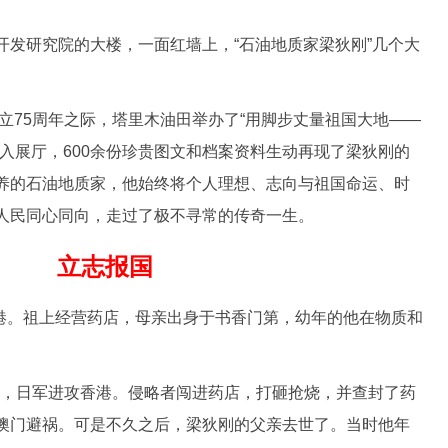
研究院的大楼，一面红墙上，“石油地质家梁狄刚”几个大
立75周年之际，塔里木油田举办了“用脚步丈量祖国大地——
入展厅，600余份珍贵图文和档案资料生动再现了梁狄刚的
养的石油地质家，他始终将个人理想、志向与祖国命运、时
人民同心同向，走过了极不寻常的传奇一生。
立志报国
港。祖上经营药店，母亲出身于书香门第，幼年的他在物质和
月，日军进攻香港。侵略者闯进药店，打砸抢烧，并查封了药
澳门避祸。可是不久之后，梁狄刚的父亲去世了。当时他年