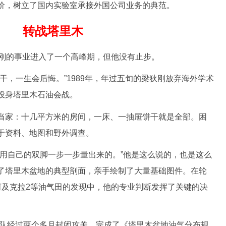
价，树立了国内实验室承接外国公司业务的典范。
转战塔里木
刚的事业进入了一个高峰期，但他没有止步。
，一生会后悔。”1989年，年过五旬的梁狄刚放弃海外学术
投身塔里木石油会战。
家：十几平方米的房间，一床、一抽屉饼干就是全部。困
于资料、地图和野外调查。
自己的双脚一步一步量出来的。”他是这么说的，也是这么
了塔里木盆地的典型剖面，亲手绘制了大量基础图件。在轮
河及克拉2等油气田的发现中，他的专业判断发挥了关键的决
队经过两个多月封闭攻关，完成了《塔里木盆地油气分布规