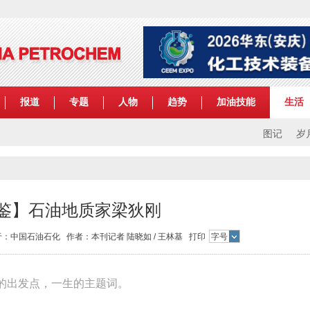
报道
专题
人物
趋势
加油技能
生活
图记
岁
鉴】石油地质家梁狄刚
 来源于：中国石油石化 作者：本刊记者 陆晓如 / 王林基
打印
字号
的出发点，一生的主题词。