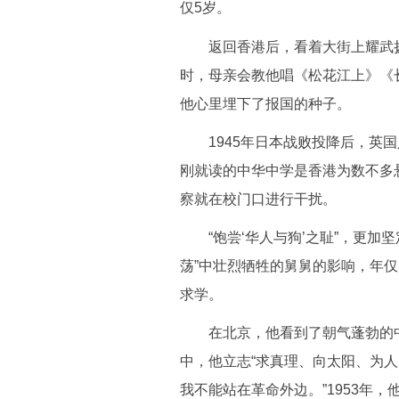
仅5岁。
返回香港后，看着大街上耀武扬
时，母亲会教他唱《松花江上》《
他心里埋下了报国的种子。
1945年日本战败投降后，英国
刚就读的中华中学是香港为数不多
察就在校门口进行干扰。
“饱尝‘华人与狗’之耻”，更加坚
荡”中壮烈牺牲的舅舅的影响，年仅
求学。
在北京，他看到了朝气蓬勃的中
中，他立志“求真理、向太阳、为人
我不能站在革命外边。”1953年，