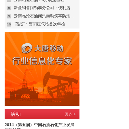
7
新疆销售阿勒泰分公司：便利店...
8
云南临沧石油闻汛而动筑牢防汛...
9
“蒸战”：资阳压气站首次年检...
10
活动
更多
2014（第五届）中国石油石化产业发展