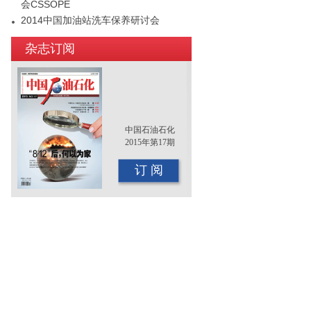
会CSSOPE
2014中国加油站洗车保养研讨会
2015年（第十二届）中国国际油品行业
杂志订阅
年终大会即将召开
中国石油石化
2015年第17期
订 阅