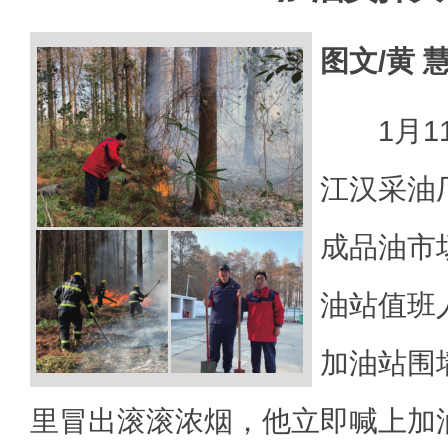
图文/黄 
1月11
江汉采油
成品油市
油站值班
加油站围
里冒出滚滚浓烟，他立即喊上加