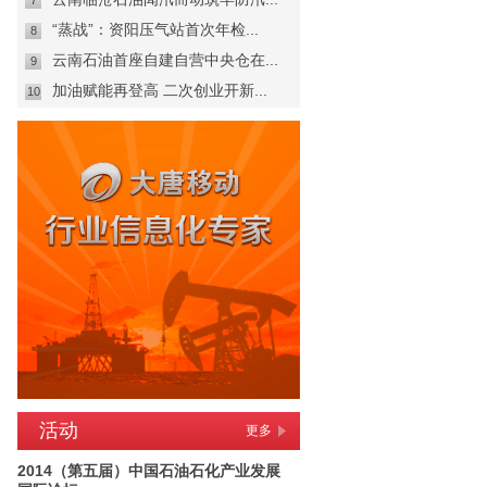
7
“蒸战”：资阳压气站首次年检...
8
云南石油首座自建自营中央仓在...
9
加油赋能再登高 二次创业开新...
10
活动
更多
2014（第五届）中国石油石化产业发展