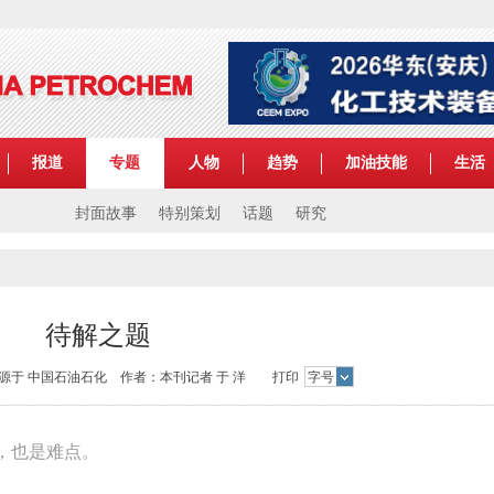
报道
专题
人物
趋势
加油技能
生活
封面故事
特别策划
话题
研究
待解之题
:21 来源于 中国石油石化 作者：本刊记者 于 洋 打印
字号
，也是难点。