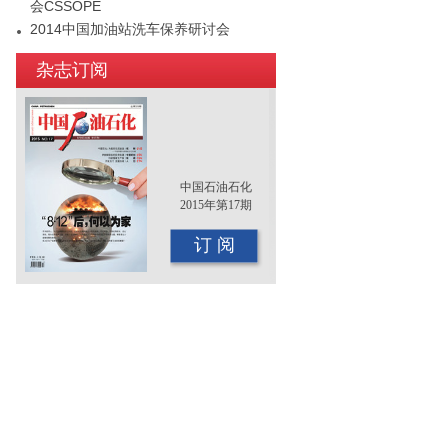
会CSSOPE
2014中国加油站洗车保养研讨会
2015年（第十二届）中国国际油品行业
杂志订阅
年终大会即将召开
中国石油石化
2015年第17期
订 阅