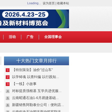
Loading...
设为首页
|
收藏本站
活动
广告
全国理事会
十大热门文章月排行
【特别策划】油价“过山车”
1
以学铸魂 以查纠偏 以行践知...
2
【一线】小故事
3
对标提质强根基 互学共进优服...
4
云南昭通石油1-6月易捷基础...
5
新疆销售阿勒泰分公司：便利店...
6
云南临沧石油闻汛而动筑牢防汛...