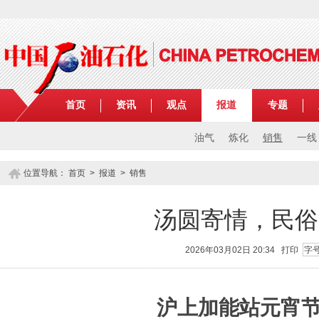
首页
资讯
观点
报道
专题
油气
炼化
销售
一线
位置导航：
首页
>
报道
>
销售
汤圆寄情，民俗
2026年03月02日 20:34
打印
字
沪上加能站元宵