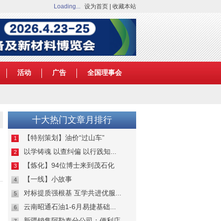
Loading...
设为首页
|
收藏本站
活动
广告
全国理事会
十大热门文章月排行
【特别策划】油价“过山车”
1
以学铸魂 以查纠偏 以行践知...
2
【炼化】94位博士来到茂石化
3
【一线】小故事
4
对标提质强根基 互学共进优服...
5
云南昭通石油1-6月易捷基础...
6
新疆销售阿勒泰分公司：便利店...