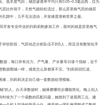
丰度气田，储层渗透率平均只有0.05~0.3毫达西，仅为
气层比作筛子，天然气能轻松流过，那么苏里格气田的储层
的孔隙中，几乎无法流动，开发难度堪称世界之最。
田开发专业毕业的刘莉莉刚参加工作，面对的就是苏里格气
评价阶段，气田动态分析队伍不到5人，而且没有数智化手
据，每口井有压力、产气量、产水量等10多个指标，近千
进数据围城一样，感觉怎么算都算不完。”刘莉莉回忆道。
难，刘莉莉决定自己做一套数据处理模板。
”的人。白天录数据时，她琢磨哪些步骤能简化。晚上别人
有时候为了一个函数的匹配问题，她熬到了凌晨两三点。建
她一个初入职场的新手小白，硬是把一团乱麻理顺成了数据