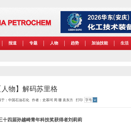
报道
专题
人物
趋势
加油技能
生活
【人物】解码苏里格
7 来源于：中国石油石化 作者：史慕珂 周 珊 袁东方
打印
字号
三十四届孙越崎青年科技奖获得者刘莉莉