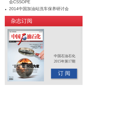
会CSSOPE
2014中国加油站洗车保养研讨会
2015年（第十二届）中国国际油品行业
杂志订阅
年终大会即将召开
中国石油石化
2015年第17期
订 阅