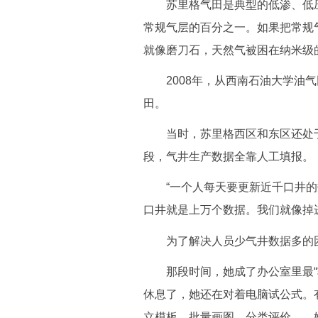
苏里格气田是典型的低渗、低压、低
常规气层的百分之一。如果把常规
就像磨刀石，天然气被困在纳米级
2008年，从西南石油大学油气
田。
当时，苏里格西区和东区还处于
段，气井生产数据全靠人工填报。
“一个人每天要更新近千口井的数
口井就是上万个数据。我们就像掉
为了解决人员少气井数据多的困
那段时间，她成了办公室里最“轴
休息了，她还在对着电脑试公式。
立模板、批量画图、分类评价……