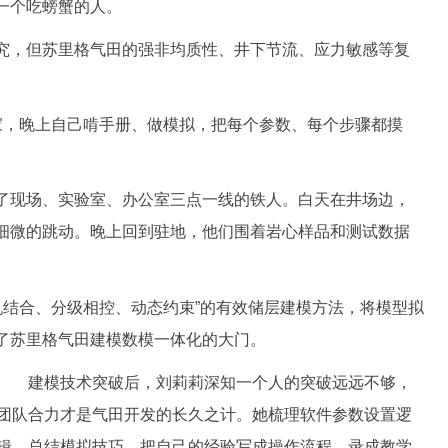
一个吃螃蟹的人。
，但苏里格气田的强非均质性、井下节流、应力敏感等复
，晚上自己啃手册、做模拟，把每个参数、每个步骤都摸
现场、实验室、办公室三点一线的铁人。白天在井场边，
细微的跳动。晚上回到驻地，他们围着岩心样品和测试数据
机结合、分级相控、动态约束”的有效储层建模方法，将模型拟
开了苏里格气田建模数模一体化的大门。
建模技术突破后，刘莉莉深知一个人的突破远远不够，
团队合力才是气田开发的长久之计。她梳理软件参数设置逻
辑，总结模拟技巧，把自己的经验写成操作流程，录成教学