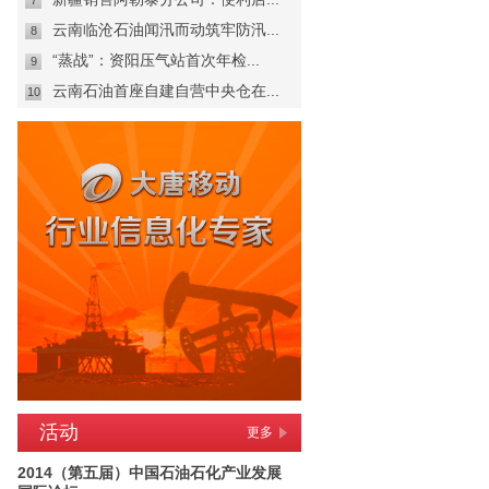
7
云南临沧石油闻汛而动筑牢防汛...
8
“蒸战”：资阳压气站首次年检...
9
云南石油首座自建自营中央仓在...
10
活动
更多
2014（第五届）中国石油石化产业发展