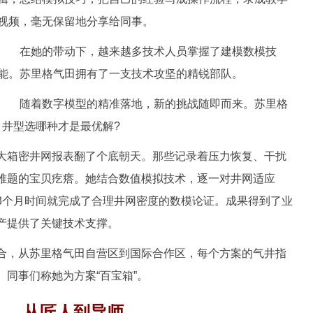
视频，毫无保留地分享给同事。
在她的带动下，越来越多技术人员掌握了建模数模技
能。苏里格气田拥有了一支技术攻坚的精锐部队。
随着数字模型的精准落地，新的挑战随即而来。苏里格
、井型选哪种才是最优解?
箱密井网报表翻了个底朝天。那些记录着压力恢复、干扰
难题的宝贝疙瘩。她结合数值模拟技术，逐一对井网适应
3个月时间就完成了合理井网密度的数模论证。成果得到了业
产提供了关键技术支撑。
，从苏里格气田自营区到国际合作区，每个方案的气井指
同事们称她为方案“百宝箱”。
从匠人到导师