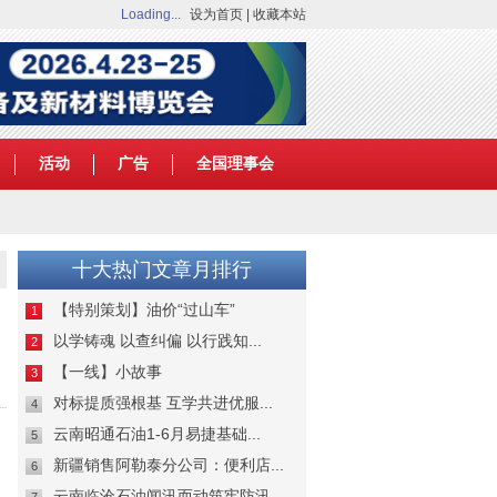
Loading...
设为首页
|
收藏本站
活动
广告
全国理事会
十大热门文章月排行
【特别策划】油价“过山车”
1
以学铸魂 以查纠偏 以行践知...
2
【一线】小故事
3
对标提质强根基 互学共进优服...
4
云南昭通石油1-6月易捷基础...
5
新疆销售阿勒泰分公司：便利店...
6
云南临沧石油闻汛而动筑牢防汛...