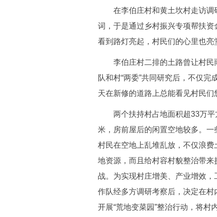
在李伯庄村和黄土坎村走访调研过程
词，于是通过乡村振兴专项帮扶资
看到路灯亮起，村民们的心里也亮
李伯庄村二排的土路曾让村民雨
队和村“两委”共同研究后，不仅
天在新修的道路上总能看见村民们
两个扶持村占地面积超33万平
米，房前屋后的闲置空地较多。一
村民在空地上乱堆乱放，不仅浪费
地资源，而且给村容村貌整治带来
战。为实现村庄增美、产业增效，
作队经多方调研考察后，决定在村
开展“荒地变菜园”整治行动，将村