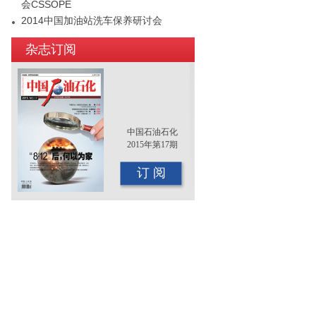
会CSSOPE
2014中国加油站洗车保养研讨会
2015年（第十二届）中国国际油品行业
杂志订阅
年终大会即将召开
中国石油石化
2015年第17期
订 阅