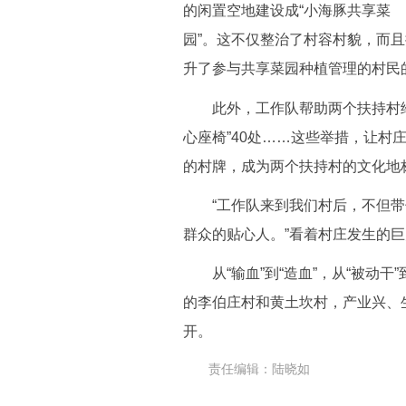
的闲置空地建设成“小海豚共享菜
园”。这不仅整治了村容村貌，而且
升了参与共享菜园种植管理的村民
此外，工作队帮助两个扶持村绘制文
心座椅”40处……这些举措，让村
的村牌，成为两个扶持村的文化地
“工作队来到我们村后，不但带
群众的贴心人。”看着村庄发生的
从“输血”到“造血”，从“被动干
的李伯庄村和黄土坎村，产业兴、
开。
责任编辑：陆晓如