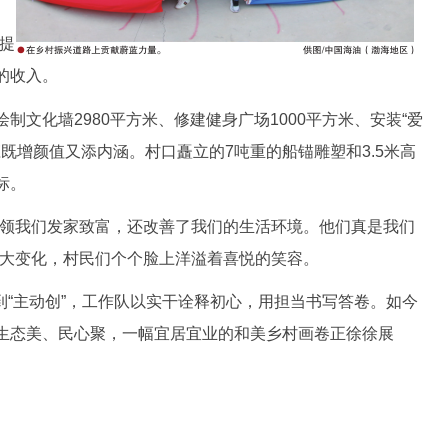
提
的收入。
化墙2980平方米、修建健身广场1000平方米、安装“爱
庄既增颜值又添内涵。村口矗立的7吨重的船锚雕塑和3.5米高
标。
领我们发家致富，还改善了我们的生活环境。他们真是我们
巨大变化，村民们个个脸上洋溢着喜悦的笑容。
”到“主动创”，工作队以实干诠释初心，用担当书写答卷。如今
生态美、民心聚，一幅宜居宜业的和美乡村画卷正徐徐展