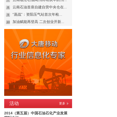
7
云南石油首座自建自营中央仓在...
8
“蒸战”：资阳压气站首次年检...
9
加油赋能再登高 二次创业开新...
10
活动
更多
2014（第五届）中国石油石化产业发展