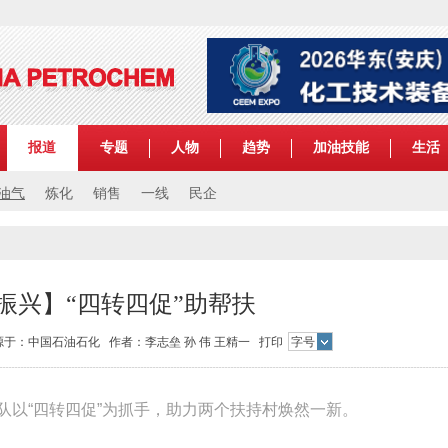
报道
专题
人物
趋势
加油技能
生活
油气
炼化
销售
一线
民企
振兴】“四转四促”助帮扶
2 来源于：中国石油石化 作者：李志垒 孙 伟 王精一
打印
字号
工作队以“四转四促”为抓手，助力两个扶持村焕然一新。