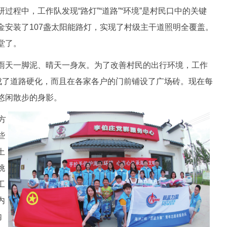
中，工作队发现“路灯”“道路”“环境”是村民口中的关键
金安装了107盏太阳能路灯，实现了村级主干道照明全覆盖。
堂了。
天一脚泥、晴天一身灰。为了改善村民的出行环境，工作
完成了道路硬化，而且在各家各户的门前铺设了广场砖。现在每
悠闲散步的身影。
方
些
土
挑
工
内
内