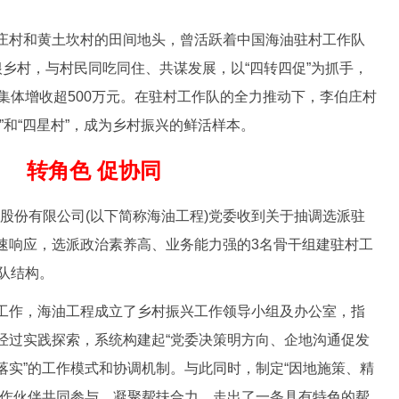
村和黄土坎村的田间地头，曾活跃着中国海油驻村工作队
乡村，与村民同吃同住、共谋发展，以“四转四促”为抓手，
集体增收超500万元。在驻村工作队的全力推动下，李伯庄村
”和“四星村”，成为乡村振兴的鲜活样本。
转角色 促协同
股份有限公司(以下简称海油工程)党委收到关于抽调选派驻
速响应，选派政治素养高、业务能力强的3名骨干组建驻村工
梯队结构。
作，海油工程成立了乡村振兴工作领导小组及办公室，指
经过实践探索，系统构建起“党委决策明方向、企地沟通促发
落实”的工作模式和协调机制。与此同时，制定“因地施策、精
合作伙伴共同参与，凝聚帮扶合力，走出了一条具有特色的帮