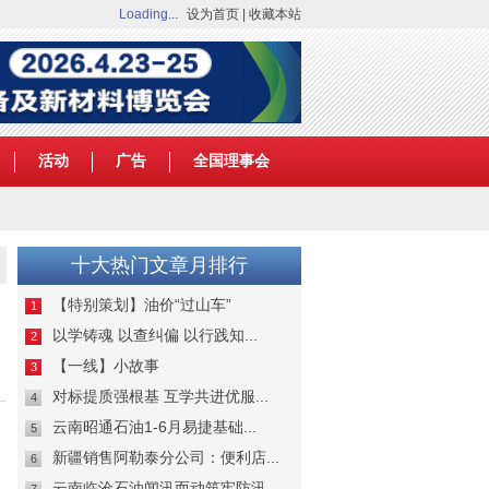
Loading...
设为首页
|
收藏本站
活动
广告
全国理事会
十大热门文章月排行
【特别策划】油价“过山车”
1
以学铸魂 以查纠偏 以行践知...
2
【一线】小故事
3
对标提质强根基 互学共进优服...
4
云南昭通石油1-6月易捷基础...
5
新疆销售阿勒泰分公司：便利店...
6
云南临沧石油闻汛而动筑牢防汛...