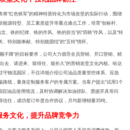
“红色铁军”的精神特质转化为市场攻坚的实际行动，围绕
新能源转型、员工素质提升等重点难点工作，培育“创标杆、
信念、铁的纪律、铁的作风、铁的担当”的“四铁”作风，以及“特
、特别能奉献、特别能团结”的“五特”情怀。
不降”的目标要求，公司大力倡导全员营销、开口营销、精
走出去、请进来、留得住、能长久”的营销攻坚文化内核。哈达
驻守物流园区，不仅详细介绍公司油品质量管控体系、应急
输路线，量身定制服务客户的专属方案。当客户提出“试用1个
岗跟踪油品使用情况，及时协调解决加油排队、票据开具等问
得信任，成功签订年度合作协议，月均新增销量35吨。
服务文化，提升品牌竞争力