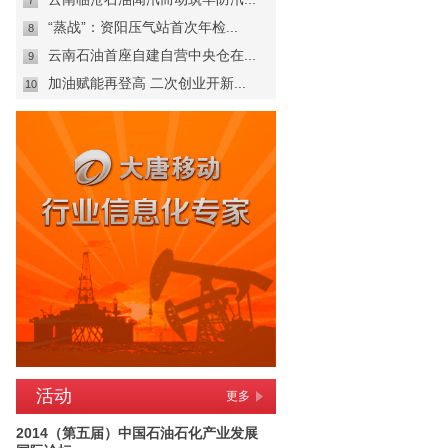
7
“蒸战”：资阳压气站首次年检...
8
云南石油首座自建自营中央仓在...
9
加油赋能再登高 二次创业开新...
10
活动
更多
2014（第五届）中国石油石化产业发展