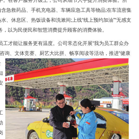
。在客户服务升级上，公司从细节入手提升消费体验。所
内含急救药品、手机充电器、车辆应急工具等物品;在车流密集
热水、休息区、热饭设备和洗漱间;上线“线上预约加油”“无感支
服务，以为民便民和智慧消费提升顾客的消费体验。
工才能让服务更有温度。公司常态化开展“我为员工群众办
理咨询、文体竞赛、厨艺大比拼、畅享阅读等活动，推进“健康
全
知
安
、
工
助
岗