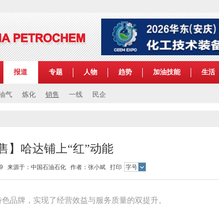
报道
专题
人物
趋势
加油技能
生活
油气
炼化
销售
一线
民企
售】哈达铺上“红”动能
15:59 来源于：中国石油石化 作者：张小斌
打印
字号
”特色品牌，实现了经营效益与服务质量的双提升。