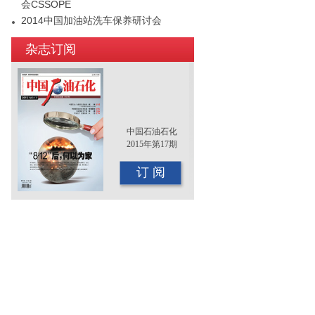
会CSSOPE
2014中国加油站洗车保养研讨会
2015年（第十二届）中国国际油品行业
杂志订阅
年终大会即将召开
中国石油石化
2015年第17期
订 阅