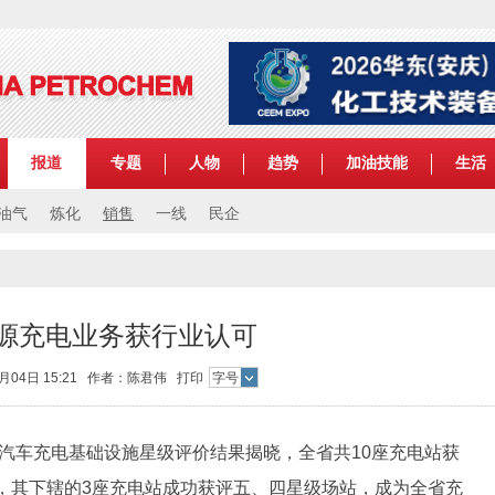
报道
专题
人物
趋势
加油技能
生活
油气
炼化
销售
一线
民企
源充电业务获行业认可
2月04日 15:21 作者：陈君伟
打印
字号
汽车充电基础设施星级评价结果揭晓，全省共10座充电站获
，其下辖的3座充电站成功获评五、四星级场站，成为全省充