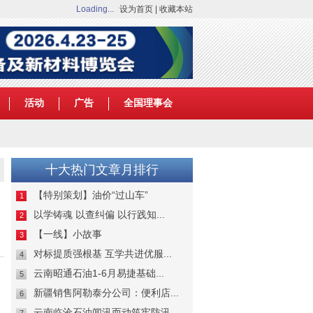
Loading...
设为首页
|
收藏本站
活动
广告
全国理事会
十大热门文章月排行
【特别策划】油价“过山车”
1
以学铸魂 以查纠偏 以行践知...
2
【一线】小故事
3
对标提质强根基 互学共进优服...
4
云南昭通石油1-6月易捷基础...
5
新疆销售阿勒泰分公司：便利店...
6
云南临沧石油闻汛而动筑牢防汛...