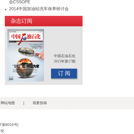
会CSSOPE
2014中国加油站洗车保养研讨会
2015年（第十二届）中国国际油品行业
杂志订阅
年终大会即将召开
中国石油石化
2015年第17期
订 阅
网站地图
|
我要投稿
第8016号
]
必究