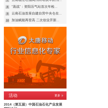
7
“蒸战”：资阳压气站首次年检...
8
云南石油首座自建自营中央仓在...
9
加油赋能再登高 二次创业开新...
10
活动
更多
2014（第五届）中国石油石化产业发展