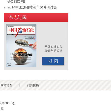
会CSSOPE
2014中国加油站洗车保养研讨会
2015年（第十二届）中国国际油品行业
杂志订阅
年终大会即将召开
中国石油石化
2015年第17期
订 阅
网站地图
|
我要投稿
第8016号
]
必究