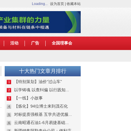
Loading...
设为首页
|
收藏本站
活动
广告
全国理事会
十大热门文章月排行
【特别策划】油价“过山车”
1
以学铸魂 以查纠偏 以行践知...
2
【一线】小故事
3
【炼化】94位博士来到茂石化
4
对标提质强根基 互学共进优服...
5
云南昭通石油1-6月易捷基础...
6
新疆销售阿勒泰分公司：便利店...