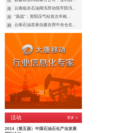
7
云南临沧石油闻汛而动筑牢防汛...
8
“蒸战”：资阳压气站首次年检...
9
云南石油首座自建自营中央仓在...
10
活动
更多
2014（第五届）中国石油石化产业发展