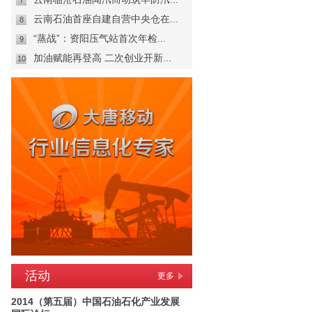
7
云南石油首座自建自营中央仓在...
8
“蒸战”：资阳压气站首次年检...
9
加油赋能再登高 二次创业开新...
10
活动
更多
2014（第五届）中国石油石化产业发展