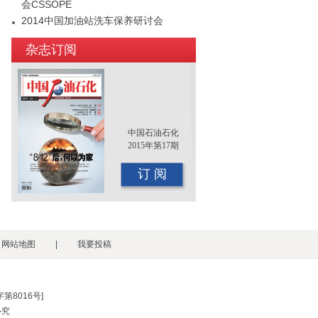
会CSSOPE
2014中国加油站洗车保养研讨会
2015年（第十二届）中国国际油品行业
杂志订阅
年终大会即将召开
中国石油石化
2015年第17期
订 阅
网站地图
|
我要投稿
第8016号
]
必究