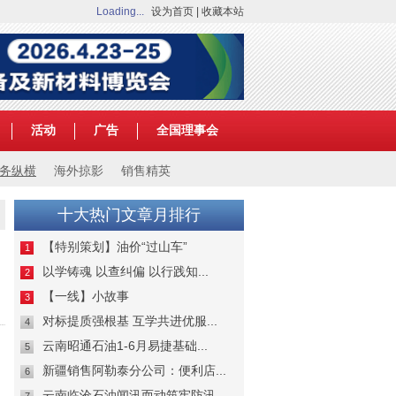
Loading...
设为首页
|
收藏本站
活动
广告
全国理事会
务纵横
海外掠影
销售精英
十大热门文章月排行
【特别策划】油价“过山车”
1
以学铸魂 以查纠偏 以行践知...
2
【一线】小故事
3
对标提质强根基 互学共进优服...
4
云南昭通石油1-6月易捷基础...
5
新疆销售阿勒泰分公司：便利店...
6
云南临沧石油闻汛而动筑牢防汛...