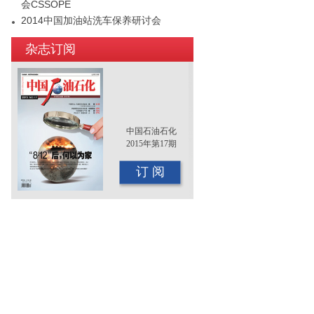
会CSSOPE
2014中国加油站洗车保养研讨会
2015年（第十二届）中国国际油品行业
杂志订阅
年终大会即将召开
中国石油石化
2015年第17期
订 阅