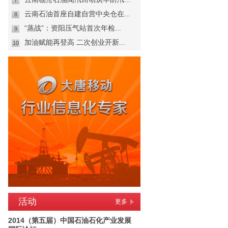
7
云南石油首座自建自营中央仓在...
8
“蒸战”：资阳压气站首次年检...
9
加油赋能再登高 二次创业开新...
10
活动
更多
2014（第五届）中国石油石化产业发展