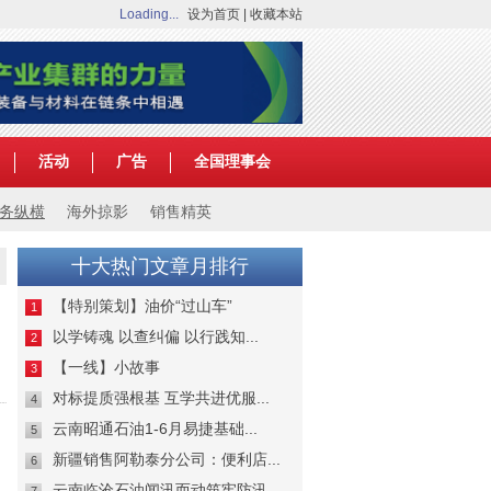
Loading...
设为首页
|
收藏本站
活动
广告
全国理事会
务纵横
海外掠影
销售精英
十大热门文章月排行
【特别策划】油价“过山车”
1
以学铸魂 以查纠偏 以行践知...
2
【一线】小故事
3
对标提质强根基 互学共进优服...
4
云南昭通石油1-6月易捷基础...
5
新疆销售阿勒泰分公司：便利店...
6
云南临沧石油闻汛而动筑牢防汛...