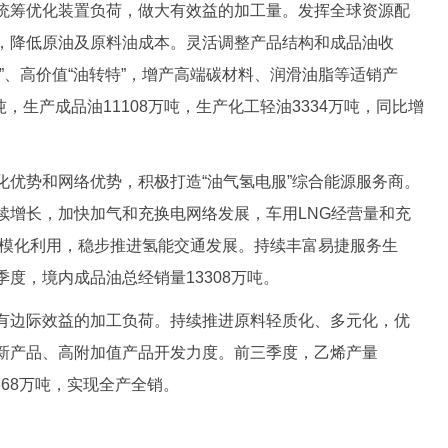
统筹优化装置负荷，做大有效益的加工量。发挥全球资源配
，降低原油及原料油成本。灵活调整产品结构和成品油收
”、高价值“油转特”，增产高端碳材料、润滑油脂等适销产
吨，生产成品油11108万吨，生产化工轻油3334万吨，同比增
化优势和网络优势，积极打造“油气氢电服”综合能源服务商。
续增长，加快加气和充换电网络发展，车用LNG经营量和充
规模化利用，稳步推进氢能交通发展。持续丰富易捷服务生
度，境内成品油总经销量13308万吨。
有边际效益的加工负荷。持续推进原料轻质化、多元化，优
新产品、高附加值产品开发力度。前三季度，乙烯产量
,368万吨，实现全产全销。