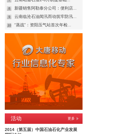
7
新疆销售阿勒泰分公司：便利店...
8
云南临沧石油闻汛而动筑牢防汛...
9
“蒸战”：资阳压气站首次年检...
10
活动
更多
2014（第五届）中国石油石化产业发展