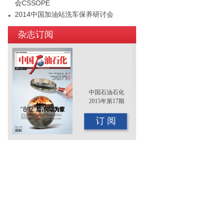
会CSSOPE
2014中国加油站洗车保养研讨会
2015年（第十二届）中国国际油品行业
杂志订阅
年终大会即将召开
中国石油石化
2015年第17期
订 阅