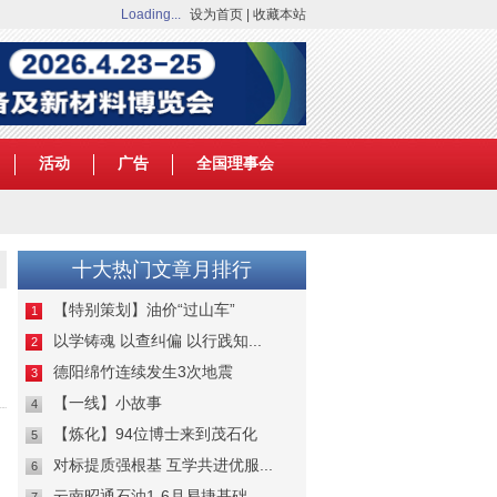
Loading...
设为首页
|
收藏本站
活动
广告
全国理事会
十大热门文章月排行
【特别策划】油价“过山车”
1
以学铸魂 以查纠偏 以行践知...
2
德阳绵竹连续发生3次地震
3
【一线】小故事
4
【炼化】94位博士来到茂石化
5
对标提质强根基 互学共进优服...
6
云南昭通石油1-6月易捷基础...