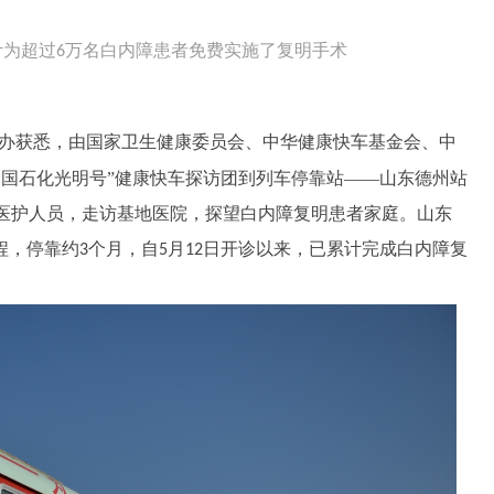
计为超过
万名白内障患者免费实施了复明手术
6
办获悉，由国家卫生健康委员会、中华健康快车基金会、中
中国石化光明号”健康快车探访团到列车停靠站——山东德州站
医护人员，走访基地医院，探望白内障复明患者家庭。山东
程，停靠约
个月，自
月
日开诊以来，已累计完成白内障复
3
5
12