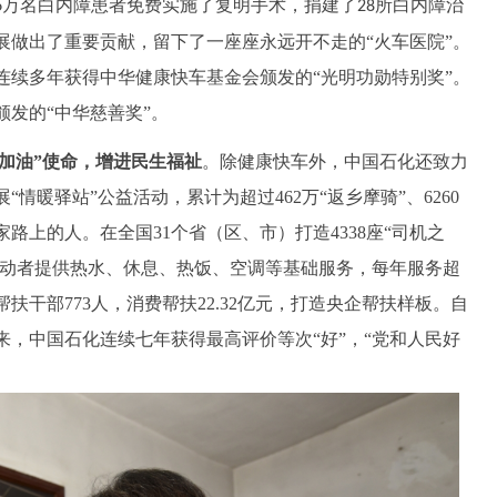
万名白内障患者免费实施了复明手术，捐建了
所白内障治
6
28
展做出了重要贡献，留下了一座座永远开不走的“火车医院”。
连续多年获得中华健康快车基金会颁发的“光明功勋特别奖”。
发的“中华慈善奖”。
加油”使命，增进民生福祉
。除健康快车外，中国石化还致力
“情暖驿站”公益活动，累计为超过462万“返乡摩骑”、6260
路上的人。在全国31个省（区、市）打造4338座“司机之
户外劳动者提供热水、休息、热饭、空调等基础服务，每年服务超
帮扶干部773人，消费帮扶22.32亿元，打造央企帮扶样板。自
，中国石化连续七年获得最高评价等次“好”，“党和人民好