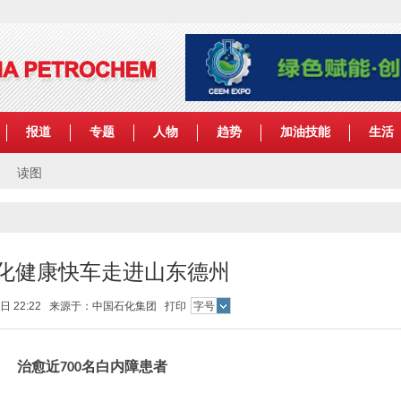
报道
专题
人物
趋势
加油技能
生活
读图
化健康快车走进山东德州
27日 22:22 来源于：中国石化集团
打印
字号
治愈近
名白内障患者
700