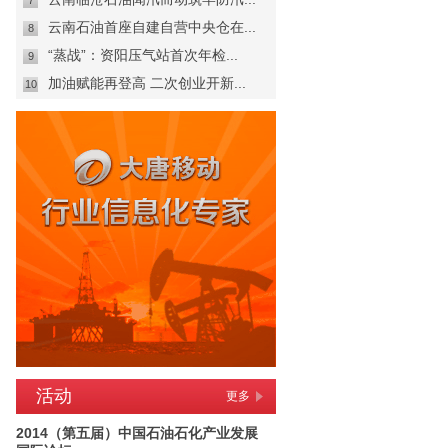
7
云南石油首座自建自营中央仓在...
8
“蒸战”：资阳压气站首次年检...
9
加油赋能再登高 二次创业开新...
10
活动
更多
2014（第五届）中国石油石化产业发展