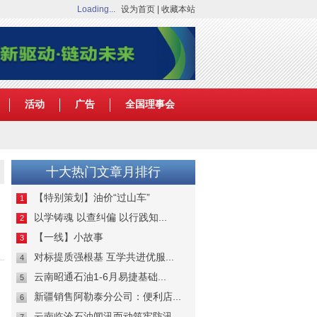
Loading...
设为首页
|
收藏本站
活动
广告
全国理事会
十大热门文章月排行
【特别策划】油价“过山车”
1
以学铸魂 以查纠偏 以行践知...
2
【一线】小故事
3
对标提质强根基 互学共进优服...
4
云南昭通石油1-6月易捷基础...
5
新疆销售阿勒泰分公司：便利店...
6
云南临沧石油闻汛而动筑牢防汛...