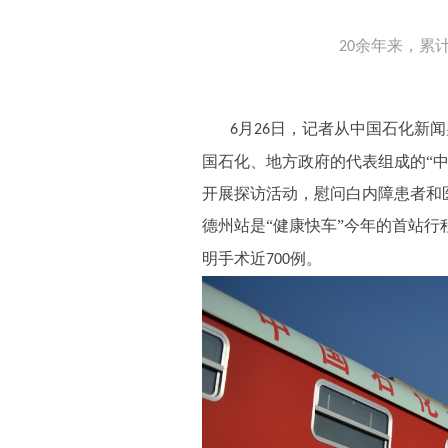
余年来，累
20
月
日，记者从中国石化新闻
6
26
国石化、地方政府的代表组成的“
开展探访活动，慰问白内障患者和
德州站是“健康快车”今年的首站行
明手术近
例。
700