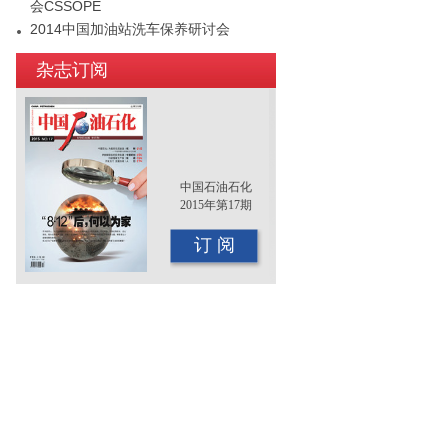
会CSSOPE
2014中国加油站洗车保养研讨会
2015年（第十二届）中国国际油品行业
杂志订阅
年终大会即将召开
中国石油石化
2015年第17期
订 阅