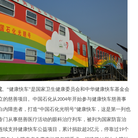
院
。
“健康快车”是国家卫生健康委员会和中华健康快车基金会
立的慈善项目。中国石化从
年开始参与健康快车慈善事
2004
白内障患者，打造“中国石化光明号”健康快车，这是第一列也
专门从事慈善医疗活动的眼科治疗列车，被列为国家防盲治
连续支持健康快车公益项目，累计捐款超
亿元，停靠过
个
2
19