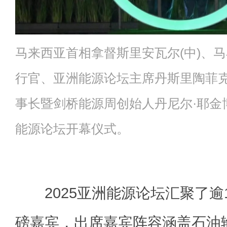
马来西亚首相拿督斯里安瓦尔(中)、
行官、亚洲能源论坛主席丹斯里陶菲克
事长暨剑桥能源周创始人丹尼尔·耶金博士
能源论坛开幕仪式。
2025亚洲能源论坛汇聚了逾1
磅嘉宾，出席嘉宾阵容涵盖石油输出