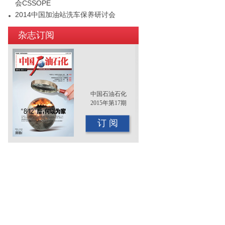
会CSSOPE
2014中国加油站洗车保养研讨会
2015年（第十二届）中国国际油品行业
杂志订阅
年终大会即将召开
中国石油石化
2015年第17期
订 阅