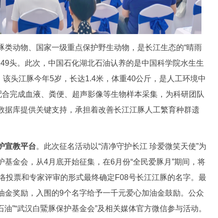
类动物、国家一级重点保护野生动物，是长江生态的“晴雨
249头。此次，中国石化湖北石油认养的是中国科学院水生生
。该头江豚今年5岁，长达1.4米，体重40公斤，是人工环境中
动配合完成血液、粪便、超声影像等生物样本采集，为科研团队
数据库提供关键支持，承担着改善长江江豚人工繁育种群遗
护宣教平台
。此次征名活动以“清净守护长江 珍爱微笑天使”为
基金会，从4月底开始征集，在6月份“全民爱豚月”期间，将
络投票和专家评审的形式最终确定F08号长江江豚的名字。最
油金奖励，入围的9个名字给予一千元爱心加油金鼓励。公众
北石油”“武汉白鱀豚保护基金会”及相关媒体官方微信参与活动。