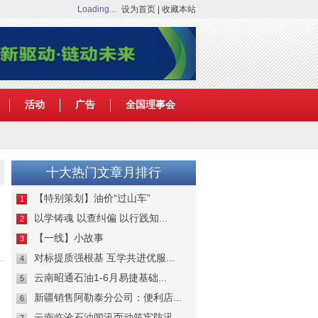
Loading...
设为首页
|
收藏本站
活动
广告
全国理事会
十大热门文章月排行
【特别策划】油价“过山车”
1
以学铸魂 以查纠偏 以行践知...
2
【一线】小故事
3
对标提质强根基 互学共进优服...
4
云南昭通石油1-6月易捷基础...
5
新疆销售阿勒泰分公司：便利店...
6
云南临沧石油闻汛而动筑牢防汛...