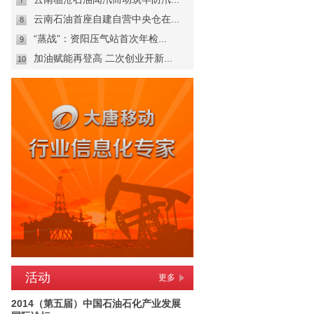
7
云南石油首座自建自营中央仓在...
8
“蒸战”：资阳压气站首次年检...
9
加油赋能再登高 二次创业开新...
10
活动
更多
2014（第五届）中国石油石化产业发展