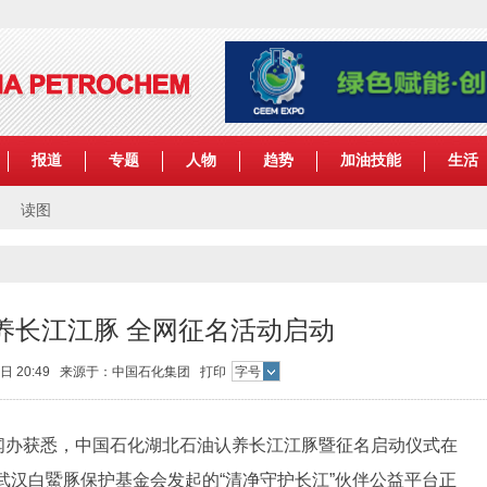
报道
专题
人物
趋势
加油技能
生活
读图
养长江江豚 全网征名活动启动
25日 20:49 来源于：中国石化集团
打印
字号
办获悉，中国石化湖北石油认养长江江豚暨征名启动仪式在
武汉白鱀豚保护基金会发起的“清净守护长江”伙伴公益平台正