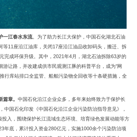
护一江春水东流
。为了助力长江大保护，中国石化湖北石油
等11座沿江油库，关闭17座沿江油品收卸码头，搬迁、拆
元完成环保升级。其中，2021年4月，湖北石油拆除63岁的
洄游让路，并改建成供市民观测江豚的科普平台，成为“网
面推行库站排口全监管、船舶污染物全回收等十条硬措施，全
新篇章。
中国石化沿江企业众多，多年来始终致力于保护长
年，中国石化印发《中国石化沿江企业污染防治指导意见》，
积极投入，围绕保护长江流域生态环境、培育绿色发展动能等方
3年底，累计投入资金280亿元，实施1000余个污染防治项