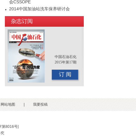
会CSSOPE
2014中国加油站洗车保养研讨会
2015年（第十二届）中国国际油品行业
杂志订阅
年终大会即将召开
中国石油石化
2015年第17期
订 阅
网站地图
|
我要投稿
第8016号
]
必究