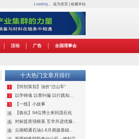
Loading...
设为首页
|
收藏本站
活动
广告
全国理事会
十大热门文章月排行
【特别策划】油价“过山车”
1
以学铸魂 以查纠偏 以行践知...
2
【一线】小故事
3
【炼化】94位博士来到茂石化
4
对标提质强根基 互学共进优服...
5
云南昭通石油1-6月易捷基础...
6
新疆销售阿勒泰分公司：便利店...