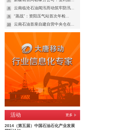
7
云南临沧石油闻汛而动筑牢防汛...
8
“蒸战”：资阳压气站首次年检...
9
云南石油首座自建自营中央仓在...
10
活动
更多
2014（第五届）中国石油石化产业发展