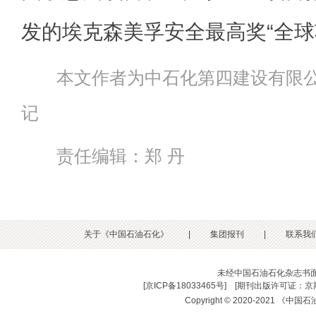
发的埃克森美孚安全最高奖“全球
本文作者为中石化第四建设有限
记
责任编辑：郑 丹
关于《中国石油石化》
|
集团报刊
|
联系我
未经中国石油石化杂志书
[
京ICP备18033465号
] [
期刊出版许可证：京期
Copyright © 2020-2021 《中