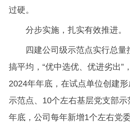
过硬。
分步实施，扎实有效推进。
四建公司级示范点实行总量控
搞平均，“优中选优、优进劣出”，
2024年年底，在试点单位创建
示范点、10个左右基层党支部示范点
年底，公司每年新增1个左右党