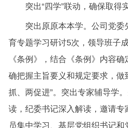
突出“四学”联动，确保取得
突出原原本本学。公司党委先
育专题学习研讨5次，领导班子
《条例》，结合《条例》内容确
确把握主旨要义和规定要求，做
抓、两促进”。突出专家辅导学。
读，纪委书记深入解读，邀请专
员集中学习、基层党组织书记和