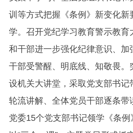
训等方式把握《条例》新变化新
学。召开党纪学习教育警示教育
和干部进一步强化纪律意识、加
干部受警醒、明底线、知敬畏。
设机关大讲堂，采取党支部书记
轮流讲解、全体党员干部逐条带
党委15个党支部书记领学《条例