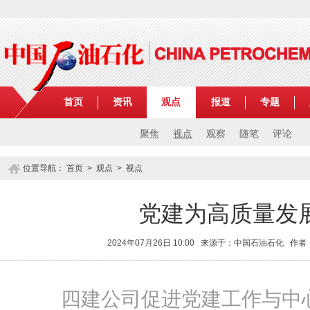
首页
资讯
观点
报道
专题
聚焦
视点
观察
随笔
评论
位置导航：
首页
>
观点
>
视点
党建为高质量发
2024年07月26日 10:00 来源于：中国石油石化 
四建公司促进党建工作与中