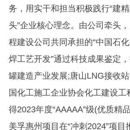
务，用实干和担当积极践行“建精
头”企业核心理念。由公司牵头
程建设公司共同承担的“中国石化
焊工艺开发”通过科技成果鉴定，
罐建造产业发展;唐山LNG接收
国化工施工企业协会化工建设工
得2023年度“AAAAA”级(优质
美孚惠州项目在“冲刺2024”项