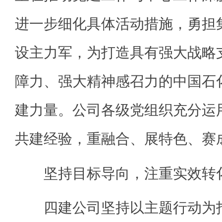
进一步细化具体活动措施，勇担
设主力军，为打造具有强大战略
障力、强大精神感召力的中国石
建力量。公司各级党组织充分运用
共建经验，重融合、展特色、赛
坚持目标导向，注重实效转
四建公司坚持以主题行动为指