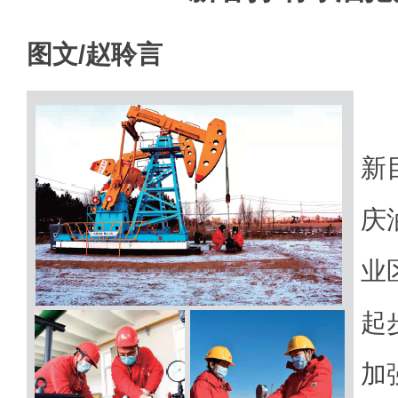
图文/赵聆言
立
新
庆
业
起
加