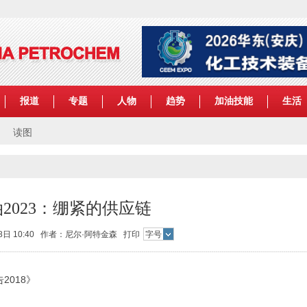
报道
专题
人物
趋势
加油技能
生活
读图
2023：绷紧的供应链
28日 10:40 作者：尼尔·阿特金森
打印
字号
018》