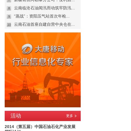
7
云南临沧石油闻汛而动筑牢防汛...
8
“蒸战”：资阳压气站首次年检...
9
云南石油首座自建自营中央仓在...
10
活动
更多
2014（第五届）中国石油石化产业发展