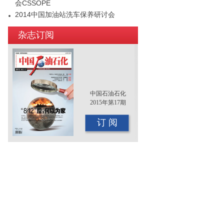
会CSSOPE
2014中国加油站洗车保养研讨会
2015年（第十二届）中国国际油品行业
杂志订阅
年终大会即将召开
中国石油石化
2015年第17期
订 阅