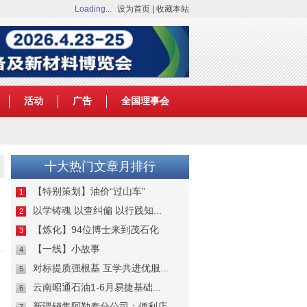
Loading...
设为首页
|
收藏本站
活动
广告
全国理事会
十大热门文章月排行
【特别策划】油价“过山车”
1
以学铸魂 以查纠偏 以行践知...
2
【炼化】94位博士来到茂石化
3
【一线】小故事
4
对标提质强根基 互学共进优服...
5
云南昭通石油1-6月易捷基础...
6
新疆销售阿勒泰分公司：便利店...