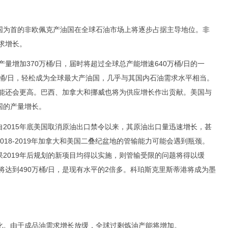
为首的非欧佩克产油国在全球石油市场上将逐步占据主导地位。非
需求增长。
量增加370万桶/日，届时将超过全球总产能增速640万桶/日的一
万桶/日，轻松成为全球最大产油国，几乎与其国内石油需求水平相当。
可能还会更高。巴西、加拿大和挪威也将为供应增长作出贡献。美国与
国的产量增长。
015年底美国取消原油出口禁令以来，其原油出口量迅速增长，甚
2018-2019年加拿大和美国二叠纪盆地的管输能力可能会遇到瓶颈。
2019年后规划的新项目均得以实施，则管输受限的问题将得以缓
将达到490万桶/日，是现有水平的2倍多。科珀斯克里斯蒂港将成为墨
。由于成品油需求增长放缓，全球过剩炼油产能将增加。