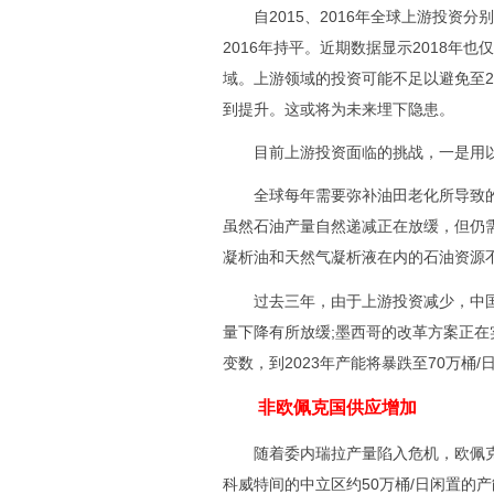
自2015、2016年全球上游投资分别
2016年持平。近期数据显示2018年
域。上游领域的投资可能不足以避免至2
到提升。这或将为未来埋下隐患。
目前上游投资面临的挑战，一是用以
全球每年需要弥补油田老化所导致的3
虽然石油产量自然递减正在放缓，但仍需
凝析油和天然气凝析液在内的石油资源
过去三年，由于上游投资减少，中国、
量下降有所放缓;墨西哥的改革方案正在
变数，到2023年产能将暴跌至70万桶/
非欧佩克国供应增加
随着委内瑞拉产量陷入危机，欧佩克国
科威特间的中立区约50万桶/日闲置的