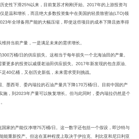
历史性下滑25%以来，目前复苏才刚刚开始。2017年的上游投资与
也仅仅是温和增长，而且绝大多数投资集中在美国的轻质致密油(LTO)领
023年全球备用产能的大幅压缩，即使这些项目的成本下降且效率得
维持当前产量，一是满足未来的需求增长。
00万桶/日的供应损失。这相当于每年损失一个北海油田的产量。
要更多的投资以减缓老油田供应损失。2017年新发现的包含原油、
不足40亿桶，又创历史新低，未来需求受到挑战。
墨西哥、委内瑞拉的石油产量共下降170万桶/日。目前中国的产
实施，到2023年产量可以恢复增长。但与此同时，委内瑞拉仍然是个
日。
家的产能仅净增75万桶/日。这一数字还包括一个假设，即沙特与
产能能重新投产。但这在某种程度上取决于伊拉克、利比亚和尼日利亚