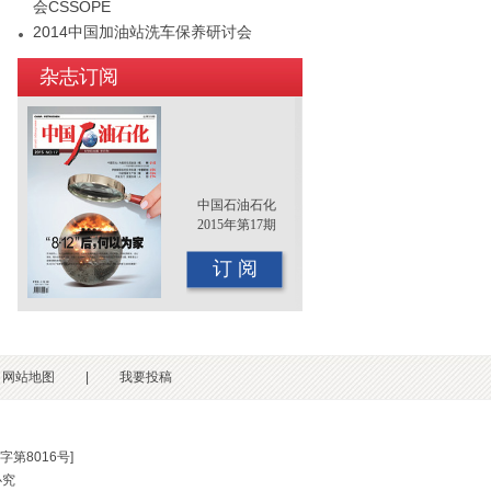
会CSSOPE
2014中国加油站洗车保养研讨会
2015年（第十二届）中国国际油品行业
杂志订阅
年终大会即将召开
中国石油石化
2015年第17期
订 阅
网站地图
|
我要投稿
第8016号
]
必究