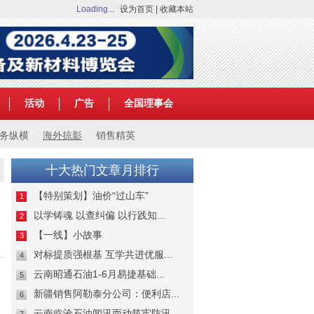
Loading...
设为首页
|
收藏本站
活动
广告
全国理事会
务纵横
海外掠影
销售精英
十大热门文章月排行
【特别策划】油价“过山车”
1
以学铸魂 以查纠偏 以行践知...
2
【一线】小故事
3
对标提质强根基 互学共进优服...
4
云南昭通石油1-6月易捷基础...
5
新疆销售阿勒泰分公司：便利店...
6
云南临沧石油闻汛而动筑牢防汛...