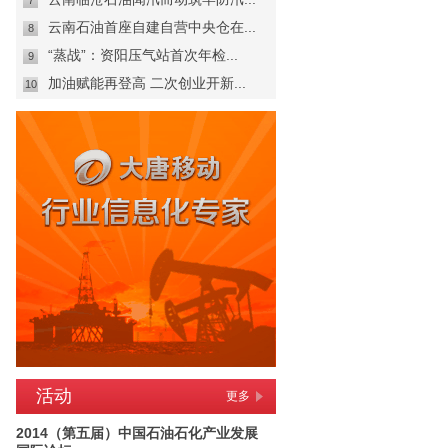
7
云南石油首座自建自营中央仓在...
8
“蒸战”：资阳压气站首次年检...
9
加油赋能再登高 二次创业开新...
10
活动
更多
2014（第五届）中国石油石化产业发展