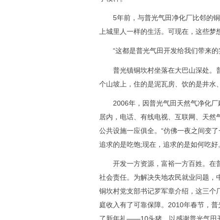
5年前，与普光气田净化厂比邻的铜
上城里人一样的生活。可现在，这些梦
“这都是普光气田开发给我们带来的实
普光镇铜坎村坐落在大巴山深处。普
个山坡上，住的是泥瓦房、饮的是井水
2006年，因普光气田天然气净化厂建
居内，电话、有线电视、互联网、天然
公共设施一应俱全。“仿佛一夜之间变了
追求的是吃饱;现在，追求的是如何吃好
开发一方资源，富裕一方百姓。在普
社会责任。为解决失地农民就业问题，
铜坎村党支部书记罗军章介绍，这三个厂
庭收入有了可靠保障。2010年春节，
了新年礼——10头猪，以感谢普光气田