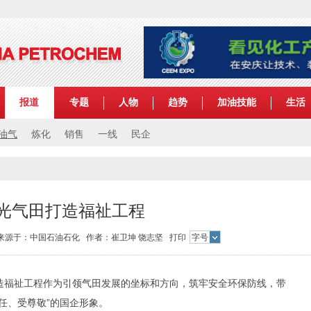
报道
专题
人物
趋势
加油技能
生活
油气
炼化
销售
一线
民企
光气田打造福祉工程
:30 来源于：中国石油石化 作者：崔卫坤 饶志坚
打印
字号
福祉工程作为引领气田发展的坐标和方向，筑牢安全环保防线，带
任、受尊敬”的国企形象。