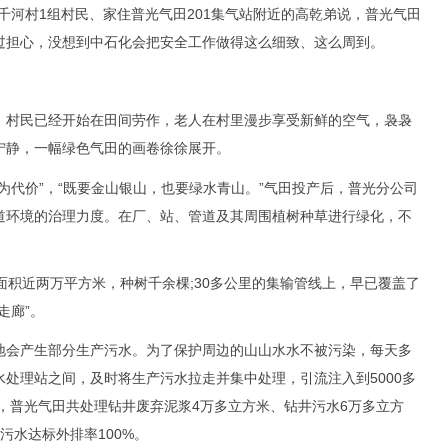
千河村1组村民、家住普光气田201集气站附近的高乾弟说，普光气田
过担心，没想到中石化会把安全工作做得这么细致、这么周到。
村民已经开始在田间劳作，老人在村里漫步享受新鲜的空气，袅袅
宁静，一幅绿色气田的画卷徐徐展开。
代价”，“既要金山银山，也要绿水青山。”气田投产后，普光分公司
道环境的治理力度。在厂、站、管道及其周围植树种草进行绿化，不
积近两万平方米，种树千余棵;30多公里的集输管线上，早已覆盖了
走廊”。
会产生部分生产污水。为了保护周边的山山水水不被污染，每天多
处理站之间，及时将生产污水拉走并集中处理，引流注入到5000多
来，普光气田共处理钻井废弃泥浆4万多立方米、钻井污水6万多立方
污水达标外排率100%。