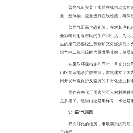
普光气田安装了水质在线自动监控系
量、悬浮物、流量进行在线检测，确保
普光气田高含硫化氢，在对其净化过
会影响到附近村民的生产和生活。为此，
生的尾气还要经过焚烧炉充分燃烧后才
烟气中二氧化硫的含量微乎其微，单质硫
在采取环保措施的同时，普光分公司
山区复杂地形扩散规律，首次建立了国
田开发环境保护及监测的中石化企业标
居住在净化厂周边的石人村村民付孝英
是多虑了。这里山还是那样青，水还是
让“福”气惠民
栉次邻比的楼房，琳琅满目的商店，
了模样。