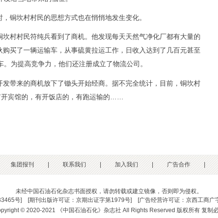
，铜坎村村民的思想方式也在悄悄地发生变化。
坎村村民符纯兵看到了商机。他发现每天天然气净化厂都有大量的
伙购买了一辆运输车，从事硫黄拉运工作，日收入达到了几百元甚至
运车。为提高竞争力，他们还注册成立了物流公司。
发带来的商机放下了锄头开始经商。据不完全统计，目前，铜坎村
有开宾馆的，有开饭店的，有跑运输的……
集团报刊
|
联系我们
|
加入我们
|
广告合作
|
未经中国石油石化杂志书面授权，请勿转载或建立镜像，否则即为侵权。
33465号
] [
期刊出版许可证：京期出证字第1979号
] [
广告经营许可证：京西工商广字
opyright © 2020-2021 《中国石油石化》杂志社 All Rights Reserved 版权所有 复制