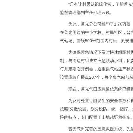
“只有让村民认识硫化氢，了解普光气
监督管理部副主任邵理云说。
为此，普光分公司编印了1.76万份
在普光周边的中小学校、村民社区，普
气站场、管线500米范围内村民，则安
为确保紧急情况下及时快速组织村民
制，与周边村组成立应急联动小组，负
每月定期召开例会，通报集气站生产状
设置应急广播点287个，每个集气站加
现在，普光气田应急通信系统已经覆盖
为及时处置可能发生的安全事故和自
按照“分散设置、划分设防、统一指挥、
险的特点，专门配置了山地越野救护车
普光气田完善的应急救援系统、先进的