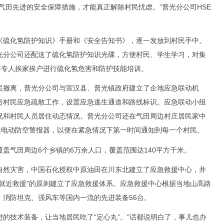
田先进的安全保障措施，才能真正解除村民忧虑。”普光分公司HSE
《硫化氢防护知识》手册和《安全告知书》，逐一发放到村民手中。
光分公司还配送了硫化氢防护知识光碟，方便村民、学生学习，对集
排专人挨家挨户进行硫化氢危害和防护技能培训。
撤离，普光分公司与宣汉县、普光镇政府建立了企地应急联动机
责村民应急疏散工作，设置应急逃生通道和路线标识。应急联动小组
况和村民人员居住动态情况。普光分公司还在气田周边村庄居民家中
装电动防空警报器，以便在紧急情况下第一时间通知到每一个村民。
气田周边6个乡镇的6万余人口，覆盖范围达140平方千米。
然灾害，中国石化授权中原油田在川东北建立了应急救援中心，并
就近救援”的原则建立了应急救援体系。应急救援中心根据当地山高路
、消防坦克、强风车等国内一流的先进装备56台。
技术装备，让当地居民吃了“定心丸”。“话都说明白了，事儿也办