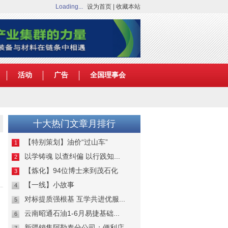
Loading...
设为首页
|
收藏本站
活动
广告
全国理事会
十大热门文章月排行
【特别策划】油价“过山车”
1
以学铸魂 以查纠偏 以行践知...
2
【炼化】94位博士来到茂石化
3
【一线】小故事
4
对标提质强根基 互学共进优服...
5
云南昭通石油1-6月易捷基础...
6
新疆销售阿勒泰分公司：便利店...