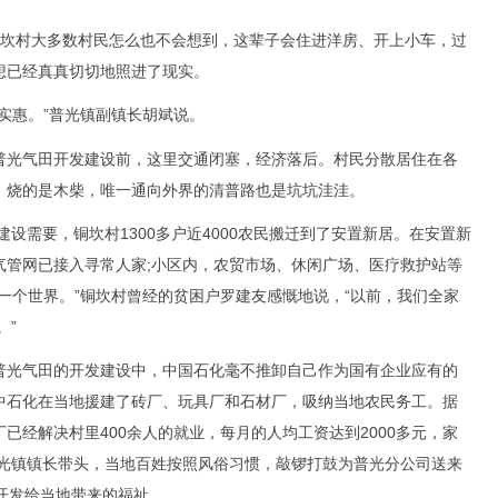
坎村大多数村民怎么也不会想到，这辈子会住进洋房、开上小车，过
想已经真真切切地照进了现实。
惠。”普光镇副镇长胡斌说。
光气田开发建设前，这里交通闭塞，经济落后。村民分散居住在各
、烧的是木柴，唯一通向外界的清普路也是坑坑洼洼。
设需要，铜坎村1300多户近4000农民搬迁到了安置新居。在安置新
气管网已接入寻常人家;小区内，农贸市场、休闲广场、医疗救护站等
一个世界。”铜坎村曾经的贫困户罗建友感慨地说，“以前，我们全家
。”
光气田的开发建设中，中国石化毫不推卸自己作为国有企业应有的
中石化在当地援建了砖厂、玩具厂和石材厂，吸纳当地农民务工。据
已经解决村里400余人的就业，每月的人均工资达到2000多元，家
普光镇镇长带头，当地百姓按照风俗习惯，敲锣打鼓为普光分公司送来
开发给当地带来的福祉。