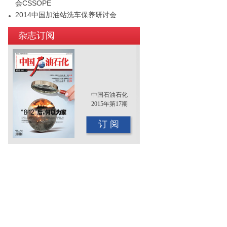
会CSSOPE
2014中国加油站洗车保养研讨会
2015年（第十二届）中国国际油品行业
杂志订阅
年终大会即将召开
中国石油石化
2015年第17期
订 阅