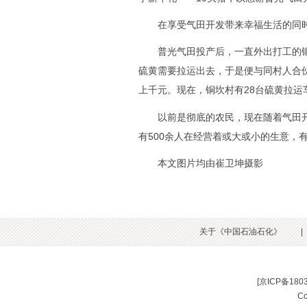
在享受气田开发带来幸福生活的同时
普光气田投产后，一直外出打工的铜
硫黄需要拉运出去，于是便与同村人合
上千元。现在，铜坎村有28台硫黄拉
以前是彻底的农民，现在随着气田开
有500余人在经营着或大或小的生意，
本文图片均由崔卫坤摄影
关于《中国石油石化》
|
[
京ICP备180
C