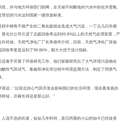
统，并与地方环保部门联网，全天候不间断地对污水中的化学需氧
处理后的污水达到国家一级排放标准。
程中稍有不慎产生的二氧化硫就会造成大气污染，一丁点儿闪失都
普光分公司引进了总硫回收率达到99.8%以上的天然气处理装置，产
允许排放。天然气净化厂厂长朱德华介绍，目前，天然气净化厂排放
回收率更是达到了99.86%，都大大优于设计指标。
还着手开展了环保研究工作。他们探索研究出了大气环境污染物在
内酸性气田试气、集输和净化等过程中环境监测方法，制定了同类气
准。
说：“以前总担心气田开发会影响我们的生活环境，现在看来真的
那样绿，庄稼长得还是那么好。”
人流不息的街道，短短几年时间，昔日闭塞的小山村如今已经改变