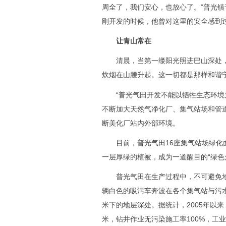
周全了，我们安心，也放心了。”普光镇
刚开发的时候，他曾对这里的安全感到
让青山常在
清晨，当第一缕阳光照进巴山深处，
炊烟在山腰升起。这一切都是那样和谐
“普光气田开发不能以牺牲生态环境为
不断加大天然气净化厂、集气站场和管
断美化厂站内外部环境。
目前，普光气田16座集气站场绿化面
一层厚绿的植被，成为一道醒目的“绿色
普光气田在生产过程中，不可避免地
辆白色的吸污车奔波在各个集气站与污水
米下的地层深处。据统计，2005年以
米，钻井作业无污染施工率100%，工业