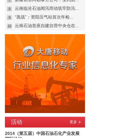
7
云南临沧石油闻汛而动筑牢防汛...
8
“蒸战”：资阳压气站首次年检...
9
云南石油首座自建自营中央仓在...
10
活动
更多
2014（第五届）中国石油石化产业发展