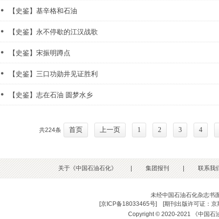
【史鉴】基辛格和石油
【史鉴】永不停歇的江汉战歌
【史鉴】宋振明蹲点
【史鉴】三口功勋井见证胜利
【史鉴】志在石油 圆梦水乡
首页
上一页
1
2
3
4
共224条
关于《中国石油石化》
|
集团报刊
|
联系我
未经中国石油石化杂志书
[
京ICP备18033465号
] [
期刊出版许可证：京期
Copyright © 2020-2021 《中