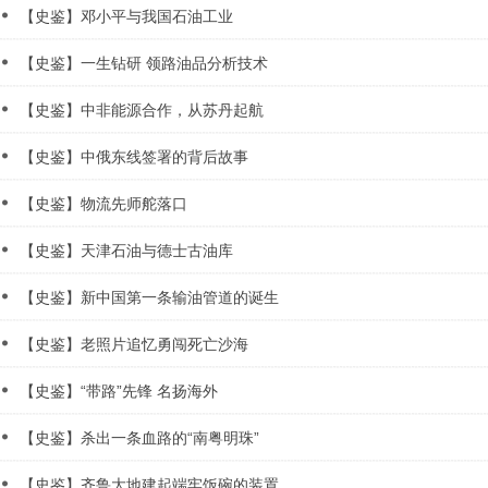
【史鉴】邓小平与我国石油工业
【史鉴】一生钻研 领路油品分析技术
【史鉴】中非能源合作，从苏丹起航
【史鉴】中俄东线签署的背后故事
【史鉴】物流先师舵落口
【史鉴】天津石油与德士古油库
【史鉴】新中国第一条输油管道的诞生
【史鉴】老照片追忆勇闯死亡沙海
【史鉴】“带路”先锋 名扬海外
【史鉴】杀出一条血路的“南粤明珠”
【史鉴】齐鲁大地建起端牢饭碗的装置